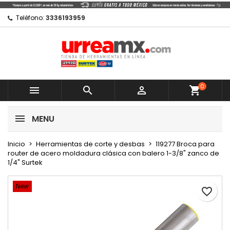
×
×
×
Mi lista de regalos
Crear lista de deseos
Iniciar sesión
Teléfono:
3336193959
Crear nueva lista
add_circle_outline
Debe iniciar sesión para guardar productos en su
Nombre de la lista de deseos
lista de deseos.
0
Cancelar



shopping_cart
Cancelar
Iniciar sesión
MENU
Crear lista de deseos
Inicio
Herramientas de corte y desbas
119277 Broca para
router de acero moldadura clásica con balero 1-3/8" zanco de
1/4" Surtek
New
favorite_border