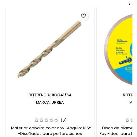
<
favorite_border
REFERENCIA:
BCO41/64
REFERE
MARCA:
URREA
MAR
BCO41/64 BROCA CON COBALTO DE
143510 DIS
ACERO DE ALTA VELOCIDAD 41/64"
CONTINU
ZANCO RECTO URREA
(0)
-Material: cobalto color oro -Angulo: 135°
-Disco de diamante
-Diseñadas para perforaciones
Foy -Ideal para ha