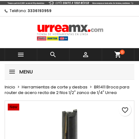
×
×
×
Mi lista de regalos
Crear lista de deseos
Iniciar sesión
Teléfono:
3336193959
Crear nueva lista
add_circle_outline
Debe iniciar sesión para guardar productos en su
Nombre de la lista de deseos
lista de deseos.
0
Cancelar



shopping_cart
Cancelar
Iniciar sesión
MENU
Crear lista de deseos
Inicio
Herramientas de corte y desbas
BR1411 Broca para
router de acero recta de 2 filos 1/2" zanco de 1/4" Urrea
New
favorite_border