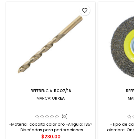
favorite_border
REFERENCIA:
BCO7/16
REFERE
MARCA:
URREA
MARC
BCO7/16 BROCA CON COBALTO DE
C540 CARDA
ACERO DE ALTA VELOCIDAD 7/16"
ALAMBRE DELGAD
ZANCO RECTO URREA
1-1/8" EJ
(0)
-Material: cobalto color oro -Angulo: 135°
-Tipo de carda
-Diseñadas para perforaciones
alambre: Ondul
pesadas como metales -Autocentrable-
carda: 6". Veloc
Precio
Pr
$230.00
$2