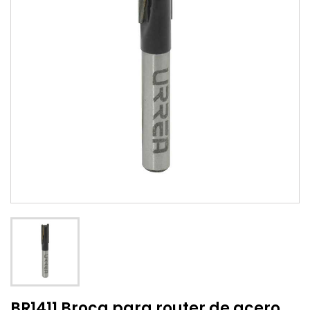
BR1411 Broca para router de acero