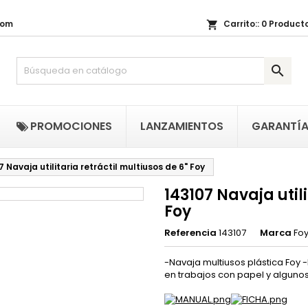
com
Carrito::
0
Producto
shopping_cart
i lista de regalos
(title))
niciar sesión

be iniciar sesión para guardar productos en su lista de deseos.
abel))
add_circle_outline
Crear nueva li
((cancelText))
((loginText)
PROMOCIONES
LANZAMIENTOS
GARANTÍ
((cancelText))
((createText)
7 Navaja utilitaria retráctil multiusos de 6" Foy
143107 Navaja utili
Foy
Referencia
143107
Marca
Fo
-Navaja multiusos plástica Foy -
en trabajos con papel y algunos