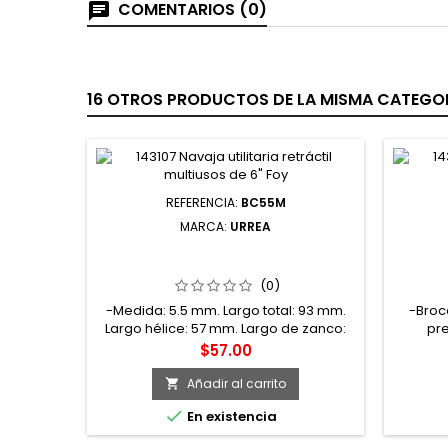
COMENTARIOS (0)
16 OTROS PRODUCTOS DE LA MISMA CATEGOR
REFERENCIA:
BC55M
MARCA:
URREA
BC55M BROCA CON COBALTO DE
BH11/6
ACERO DE ALTA VELOCIDAD
DE ALT
MÉTRICA DE 5.5 MM ZANCO RECTO
(0)
URREA
-Medida: 5.5 mm. Largo total: 93 mm.
-Broc
Largo hélice: 57 mm. Largo de zanco:
pr
34 mm. -Tipo de zanco: Zanco recto.
Precio
$57.00
Velocidad: 530 r/min. -Acero M35 de
alta velocidad con 5% de cobalto. -
Añadir al carrito

Buena resistencia al desgaste. -La alta

En existencia
dureza del cobalto permite trabajar a
velocidades 30% mayores que las