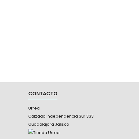
contrachapados y plásticos
12383
CA
-Canale
rebaba a
mejor id
-Fabrica
Rosca 
uso
CONTACTO
Urrea
Calzada Independencia Sur 333
Guadalajara Jalisco