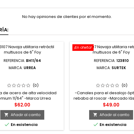
No hay opiniones de clientes por el momento.
ÍA:
¡En oferta!
REFERENCIA:
BH11/64
REFERENCIA:
123810
MARCA:
URREA
MARCA:
SURTEK
4 BROCA PREMIUM DE ACERO
123810 MACHUELO DE ACE
A VELOCIDAD 11/64" ZANCO 3
CARBÓN 1/2"-13NC SUR
PLANOS URREA
(0)
(0)
a de acero de alta velocidad
-Canales para el desalojo óp
emium 11/64" -Marca Urrea
rebaba al roscar -Marcado lá
mejor identificación de la her
Precio
Precio
$62.00
$49.00
-Fabricado en acero al alto c
Rosca rectificada -Para rosc
Añadir al carrito
Añadir al carrito


uso general


En existencia
En existencia