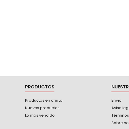
brocas de alta velocidad
convencionales. -Para perforar
acero,...
PRODUCTOS
NUESTR
Productos en oferta
Envío
Nuevos productos
Aviso leg
Lo más vendido
Términos
Sobre no