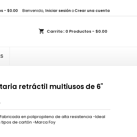
s - $0.00
Bienvenido,
Iniciar sesión
o
Crear una cuenta
×
×
×
shopping_cart
Carrito::
0
Productos - $0.00
sta
)
AS
)
taria retráctil multiusos de 6"
y
Fabricada en polipropileno de alta resistencia -Ideal
 tipos de cartón -Marca Foy