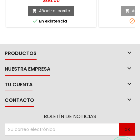
Precio
Pr
$66.00
$3
largo 1/4" -Broca
zanco largo 1/4",
Añadir al carrito
Añad


acero m2 longitud 


En existencia
A

PRODUCTOS

NUESTRA EMPRESA

TU CUENTA

CONTACTO
BOLETÍN DE NOTICIAS