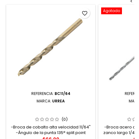
<
Agotado
favorite_border
REFERENCIA:
BC11/64
REFERE
MARCA:
URREA
MAR
BC11/64 BROCA CON COBALTO DE
BZL1/4 BROCA 
ACERO DE ALTA VELOCIDAD 11/64"
ALTA VELOCIDAD
ZANCO RECTO URREA
U
(0)
-Broca de cobalto alta velocidad 11/64"
-Broca acero de 
-Ángulo de la punta 135° split point
zanco largo 1/4" 
acero de alta v