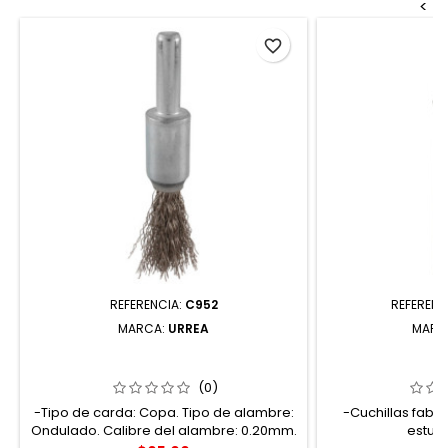
<
favorite_border
REFERENCIA:
C952
REFERENC
MARCA:
URREA
MARC
C952 CARDA COPA ONDULADA
REPCUTF8 REP
ALAMBRE FINO DE ACERO INOXIDABLE
PARA CUTF8 
1/2" X 0.20 MM CON ZANCO 1/4"
(0)
URREA
-Tipo de carda: Copa. Tipo de alambre:
-Cuchillas fabr
Ondulado. Calibre del alambre: 0.20mm.
estuch