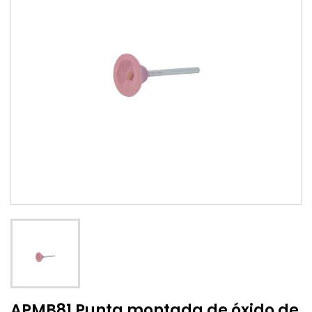
APMB81 Punta montada de óxido de