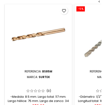
<
-5%
favorite_border
REFERENCIA:
BS85M
REFERENCI
MARCA:
SURTEK
MAR
BS85M BROCA CON COBALTO DE
BSDSP1/2X
ACERO DE ALTA VELOCIDAD MÉTRICA
CONCRETO DE
DE 8.5 MM ZANCO RECTO SURTEK
PREMIUM 1/
(0)
-Medida: 8.5 mm. Largo total: 117 mm.
-Diámetro: 1/2". L
Largo hélice: 75 mm. Largo de zanco: 34
Longitud total: 18"