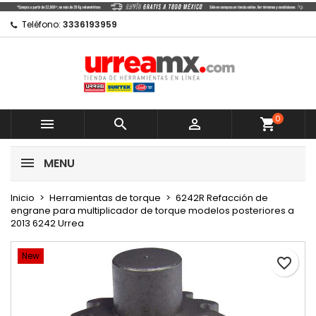
×
×
×
Mi lista de regalos
Crear lista de deseos
Iniciar sesión
Teléfono:
3336193959
Crear nueva lista
add_circle_outline
Debe iniciar sesión para guardar productos en su
Nombre de la lista de deseos
lista de deseos.
0
Cancelar



shopping_cart
Cancelar
Iniciar sesión
MENU
Crear lista de deseos
Inicio
Herramientas de torque
6242R Refacción de
engrane para multiplicador de torque modelos posteriores a
2013 6242 Urrea
New
favorite_border