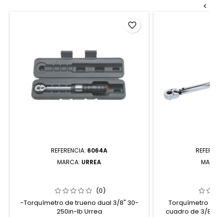
<
favorite_border
REFERENCIA:
6064A
REFERE
MARCA:
URREA
MAR
6064A TORQUÍMETRO DE TRUENO
TORQUÍMETRO
ESCALA DUAL CUADRO DE 3/8" 30-
ESCALA CUADRO
250 IN-LB URREA
IN-
(0)
-Torquímetro de trueno dual 3/8" 30-
Torquímetro de
250in-lb Urrea
cuadro de 3/8", 