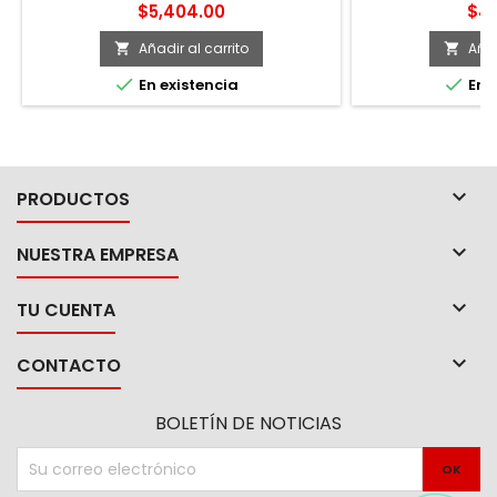
Precio
Pre
$5,404.00
$4,
Añadir al carrito
Añad




En existencia
En e

PRODUCTOS

NUESTRA EMPRESA

TU CUENTA

CONTACTO
BOLETÍN DE NOTICIAS