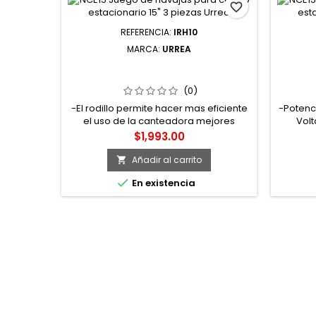
favorite_border
REFERENCIA:
IRH10
MARCA:
URREA
IRH10 INSERTOS PARA RODILLO
SB101
HELICOIDAL 10 PIEZAS URREA
(0)
-El rodillo permite hacer mas eficiente
-Potenci
el uso de la canteadora mejores
Volt
acabados, más cortes por minuto y
Veloci
Precio
$1,993.00
mayor facilidad en la alimentación de
500/ 
la madera.
banda 
Añadir al carrito

48 cm,

En existencia
Profu
Capacid
de 
carpi