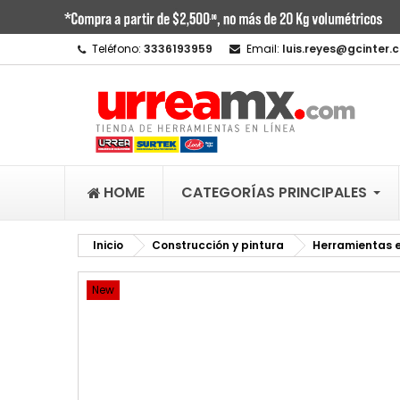
M
C
I
Teléfono:
3336193959
Email:
luis.reyes@gcinter.
add_circle_outline
De
No
HOME
CATEGORÍAS PRINCIPALES
Inicio
Construcción y pintura
Herramientas e
New