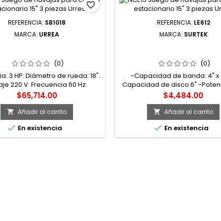
favorite_border
REFERENCIA:
SB1018
REFERENCIA:
LE612
MARCA:
URREA
MARCA:
SURTEK
8 SIERRA DE BANDA 18" 3 HP
LE612 LIJADORA DE BANDA 4" 
2200 W 220 V URREA
DISCO ESTACIONARIA 6" 1/2 H
SURTEK
(0)
(0)
a: 3 HP. Diámetro de rueda: 18".
-Capacidad de banda: 4" x 
aje 220 V. Frecuencia 60 Hz.
Capacidad de disco 6" -Potenc
dad variable sin carga: 400 -
W -Tiempo de operación: 30mi
Precio
Precio
$65,714.00
$4,484.00
900 - 1 100 rpm. -Longitud de
-Velocidad de la banda: 55
de 142", mesa de trabajo: 63 x
Añadir al carrito
Añadir al carrito


 mesa inclinable de 0 a 45°. -


En existencia
En existencia
ndidad de garganta: 46.5 cm.
ad de aserrar: 11". -Las sierras
cinta pueden ser usadas en
ntería y metalurgia, siendo...