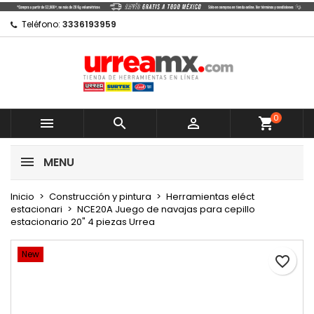
×
×
×
Mi lista de regalos
Crear lista de deseos
Iniciar sesión
Teléfono:
3336193959
Crear nueva lista
add_circle_outline
Debe iniciar sesión para guardar productos en su
Nombre de la lista de deseos
lista de deseos.
0
Cancelar



shopping_cart
Cancelar
Iniciar sesión
MENU
Crear lista de deseos
Inicio
Construcción y pintura
Herramientas eléct
estacionari
NCE20A Juego de navajas para cepillo
estacionario 20" 4 piezas Urrea
New
favorite_border