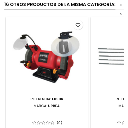
16 OTROS PRODUCTOS DE LA MISMA CATEGORÍA:
>
<
favorite_border
REFERENCIA:
EB906
REFERE
MARCA:
URREA
MAR
EB906 ESMERIL DE BANCO 6" 570 W
SSK18 HOJAS PA
127 V 3450 RPM URREA
DE BANCO 18 D
(0)