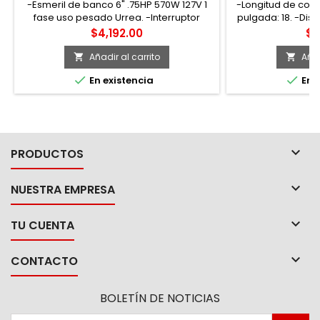
-Esmeril de banco 6" .75HP 570W 127V 1
-Longitud de corte
fase uso pesado Urrea. -Interruptor
pulgada: 18. -Dist
sellado.. -Monofásico.. -Capacidad de
mm. -Co
Precio
Pr
$4,192.00
$4
piedra 6".
Añadir al carrito
Añad




En existencia
En e

PRODUCTOS

NUESTRA EMPRESA

TU CUENTA

CONTACTO
BOLETÍN DE NOTICIAS