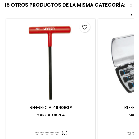
16 OTROS PRODUCTOS DE LA MISMA CATEGORÍA:
>
<
favorite_border
REFERENCIA:
46409GP
REFERE
MARCA:
URREA
MAR
46409GP LLAVE HEXAGONAL CORTA
9501B
TIPO "T" ERGONÓMICA EN PULGADAS
DESTORNILLADO
9/64" URREA
ESD ANTI-ESTÁ
(0)
PIEZ