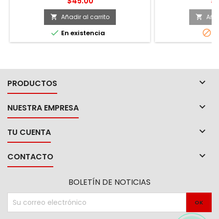
Precio
Pr
$45.00
$1
extra. -Marca Urrea.
largas que permite
en ubicaciones p
Añadir al carrito
Añad


acceso -Termina


En existencia
A
protección contra
en forma de "T"
aplicar un torqu
no lasti

PRODUCTOS

NUESTRA EMPRESA

TU CUENTA

CONTACTO
BOLETÍN DE NOTICIAS