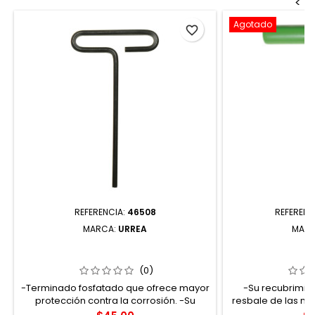
<
Agotado
favorite_border
REFERENCIA:
46508
REFERENC
MARCA:
URREA
MAR
46508 LLAVE HEXAGONAL CORTA
467T10GP LLAV
TIPO "T" MÉTRICA 2 MM URREA
TIPO "T" 
(0)
-Terminado fosfatado que ofrece mayor
-Su recubrimie
protección contra la corrosión. -Su
resbale de las m
diseño en forma de "t" ofrece un torque
contacto con ace