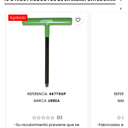
<
Agotado
favorite_border
REFERENCIA:
467T9GP
REFEREN
MARCA:
URREA
MARC
467T9GP LLAVE HEXAGONAL CORTA
PTO252 PUNTA T
TIPO "T" TORX T9 URREA
DESTORNILLADOR
T25 X 2" 5
(0)
-Su recubrimiento previene que se
-Fabricadas en a