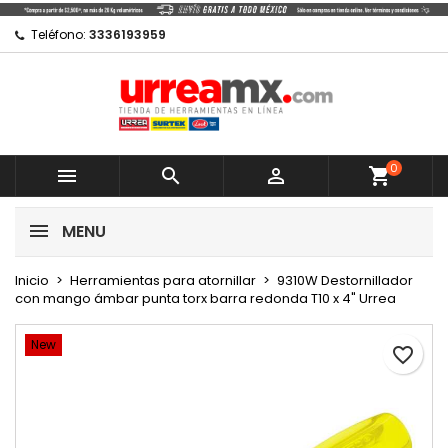
×
×
×
Mi lista de regalos
Crear lista de deseos
Iniciar sesión
Teléfono:
3336193959
Crear nueva lista
add_circle_outline
Debe iniciar sesión para guardar productos en su
Nombre de la lista de deseos
lista de deseos.
0
Cancelar



shopping_cart
Cancelar
Iniciar sesión
MENU
Crear lista de deseos
Inicio
Herramientas para atornillar
9310W Destornillador
con mango ámbar punta torx barra redonda T10 x 4" Urrea
New
favorite_border