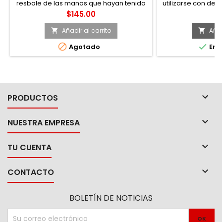
resbale de las manos que hayan tenido
utilizarse con des
contacto con aceites o grasas -Llaves
-Exceden las no
Precio
P
$145.00
$
largas que permiten alcanzar tornillería
Cabo de 1/
en ubicaciones profundas o de difícil
intercambiables 
Añadir al carrito
Añad


acceso -Terminado que ofrece mayor
remover o insta


Agotado
En e
protección contra la corrosión -El puño
caracterizan por el
en forma de "T" ergonómico permite
Para uso en tal
aplicar un torque mayor gracias a que
actividades té
no lastima la mano...
trabajos

PRODUCTOS

NUESTRA EMPRESA

TU CUENTA

CONTACTO
BOLETÍN DE NOTICIAS