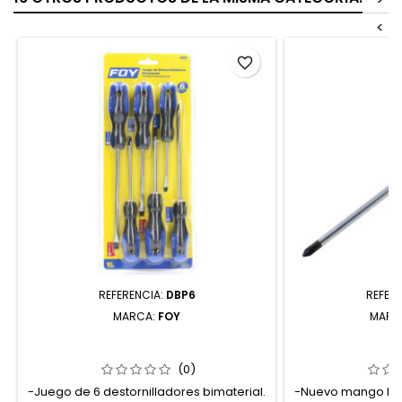
<
favorite_border
REFERENCIA:
DBP6
REFER
MARCA:
FOY
MARC
DBP6 JUEGO DE DESTORNILLADORES
D241 DESTORNI
CON MANGO BIMATERIAL
BIMATERIAL PUN
COMBINADOS 6 PIEZAS FOY
S
(0)
-Juego de 6 destornilladores bimaterial.
-Nuevo mango bim