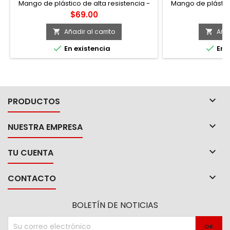
Mango de plástico de alta resistencia -
Mango de plástico
Mango inyectado para hacer sólido el
Mango inyectado 
Precio
Pr
$69.00
$
ensamble, evita que se desprenda o
ensamble, evita
gire la barra -Punta plana
gire la bar
Añadir al carrito
Añad




En existencia
En e

PRODUCTOS

NUESTRA EMPRESA

TU CUENTA

CONTACTO
BOLETÍN DE NOTICIAS