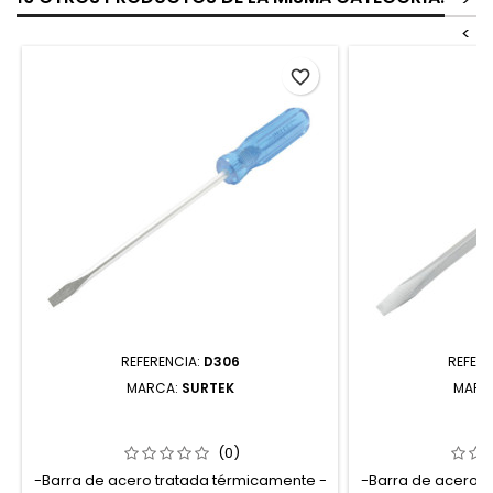
<
favorite_border
REFERENCIA:
D306
REFERE
MARCA:
SURTEK
MARC
D306 DESTORNILLADOR CON MANGO
D369 DESTORNI
AZUL PUNTA PLANA BARRA REDONDA
AZUL PUNT
5/16" X 6" SURTEK
CUADRADA 1
(0)
-Barra de acero tratada térmicamente -
-Barra de acero t