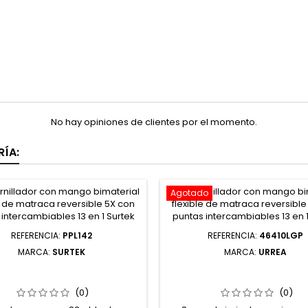
No hay opiniones de clientes por el momento.
ÍA:
Agotado
REFERENCIA:
PPL142
REFERENCIA:
46410LGP
MARCA:
SURTEK
MARCA:
URREA
42 PUNTA PLANA DE PODER
46410LGP LLAVE HEXAGONA
GONO DE 1/4" 1/4" X 2" 5
TIPO "T" ERGONÓMICA 
PIEZAS SURTEK
PULGADAS 5/32" URRE
(0)
(0)