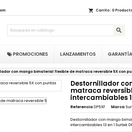
com
Carrito::
0
Producto
shopping_cart
i lista de regalos
(title))
niciar sesión

be iniciar sesión para guardar productos en su lista de deseos.
abel))
add_circle_outline
Crear nueva li
((cancelText))
((loginText)
PROMOCIONES
LANZAMIENTOS
GARANTÍ
((cancelText))
((createText)
llador con mango bimaterial flexible de matraca reversible 5X con pu
Destornillador co
matraca reversib
intercambiables 13
Referencia
DP5XF
Marca
Sur
Destornillador con mango bimate
intercambiables 13 en 1 Surtek 