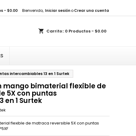
s - $0.00
Bienvenido,
Iniciar sesión
o
Crear una cuenta
×
×
×
shopping_cart
Carrito::
0
Productos - $0.00
sta
)
AS
)
ntas intercambiables 13 en 1 Surtek
n mango bimaterial flexible de
le 5X con puntas
 en 1 Surtek
tek
rial flexible de matraca reversible 5X con puntas
DP5XF