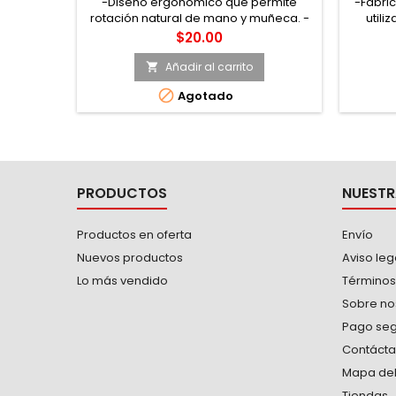
-Diseño ergonómico que permite
-Fabric
rotación natural de mano y muñeca. -
utili
Rotación completa a 360°. -Rápida
pode
Precio
$20.00
entrada tipo embudo con
B107.6
acoplamiento total. -Ángulo de
interca
Añadir al carrito

entrada a 25° para trabajar en
remov

Agotado
accesos difíciles.
carac
aj
automo
que r
PRODUCTOS
NUESTR
Productos en oferta
Envío
Nuevos productos
Aviso leg
Lo más vendido
Términos
Sobre no
Pago se
Contáct
Mapa del 
Tiendas