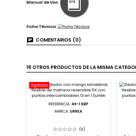
Manual de Uso:
Ficha Técnica:
COMENTARIOS (0)
16 OTROS PRODUCTOS DE LA MISMA CATEGOR
Agotado
REFERENCIA:
49-1.5BP
MARCA:
URREA
49-1.5BP LLAVE HEXAGONAL TIPO "L"
PPL1
PUNTA DE BOLA MÉTRICA 1.5 MM
HEXÁ
URREA
(0)