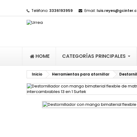
Teléfono:
3336193959
Email:
luis.reyes@gcinter.
M
(
I
De
((l
HOME
CATEGORÍAS PRINCIPALES
Inicio
Herramientas para atornillar
Destorni