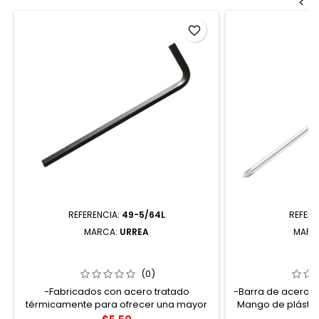
<
favorite_border
REFERENCIA:
49-5/64L
REFERE
MARCA:
URREA
MARC
49-5/64L LLAVE HEXAGONAL LARGA
D343 DESTORNI
TIPO "L" EN PULGADAS 5/64" URREA
AZUL PUNTA PHI
(0)
-Fabricados con acero tratado
-Barra de acero t
térmicamente para ofrecer una mayor
Mango de plástico
fuerza. -Terminado que ofrece una
Mango inyectado 