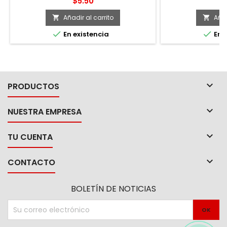
Precio
Pr
$5.50
$
mayor resistencia a la corrosión. -Marca
ensamble, evita
Urrea. -Uso industrial.
gire la barr
Añadir al carrito
Añad




En existencia
En e

PRODUCTOS

NUESTRA EMPRESA

TU CUENTA

CONTACTO
BOLETÍN DE NOTICIAS