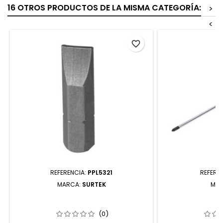
16 OTROS PRODUCTOS DE LA MISMA CATEGORÍA:
>
<
favorite_border
REFERENCIA:
PPL5321
REFERE
MARCA:
SURTEK
MAR
PPL5321 PUNTA PLANA PARA
DBP49 DEST
DESTORNILLADOR HEXÁGONO DE 1/4"
MANGO BIMATERI
5/32" X 1" 5 PIEZAS SURTEK
X 
(0)