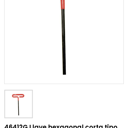
46412G Llave hexagonal corta tipo