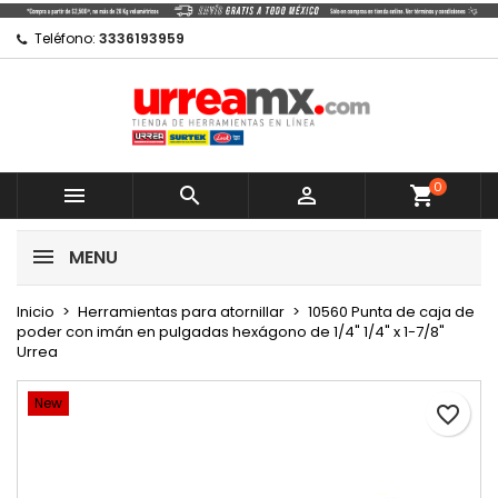
×
×
×
Mi lista de regalos
Crear lista de deseos
Iniciar sesión
Teléfono:
3336193959
Crear nueva lista
add_circle_outline
Debe iniciar sesión para guardar productos en su
Nombre de la lista de deseos
lista de deseos.
0
Cancelar



shopping_cart
Cancelar
Iniciar sesión
MENU
Crear lista de deseos
Inicio
Herramientas para atornillar
10560 Punta de caja de
poder con imán en pulgadas hexágono de 1/4" 1/4" x 1-7/8"
Urrea
New
favorite_border