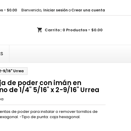
s - $0.00
Bienvenido,
Iniciar sesión
o
Crear una cuenta
×
×
×
shopping_cart
Carrito::
0
Productos - $0.00
sta
)
AS
)
2-9/16" Urrea
ja de poder con imán en
 de 1/4" 5/16" x 2-9/16" Urrea
ea
ntas de poder para instalar o remover tornillos de
xagonal. -Tipo de punta: caja hexagonal.