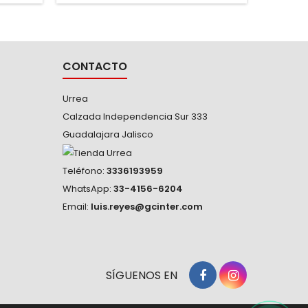
de difícil acceso. -Terminado que
térm
ofrece mayor protección contra la
corrosión. -El puño en forma de "T"...
CONTACTO
Urrea
Calzada Independencia Sur 333
Guadalajara Jalisco
Teléfono:
3336193959
WhatsApp:
33-4156-6204
Email:
luis.reyes@gcinter.com
SÍGUENOS EN