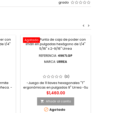
grado
<
>
Agotado
REFERENCIA:
4967LGP
MARCA:
URREA
L TIPO
4967LGP JUEGO DE LLAVES
1602
GADAS
HEXAGONALES TIPO "T"
HEXÁGO
ERGONÓMICAS EN PULGADAS 11
(0)
PIEZAS URREA
rmite
-Juego de 11 llaves hexagonales "T"
-Elabor
ñeca. -
ergonómicas en pulgadas 9" Urrea -Su
para t
Rápida
recubrimiento previene que se resbale
líneas 
Precio
$1,460.00
on
de las manos que hayan tenido
ensambl
o de
contacto con aceites o grasas. -Llaves
por med
Añadir al carrito

r en
largas que permiten alcanzar
eléctr

Agotado
tornillería en ubicaciones profundas o
altos t