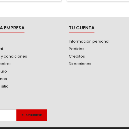
ico de alto endurecimiento
A EMPRESA
TU CUENTA
Información personal
al
Pedidos
 y condiciones
Créditos
sotros
Direcciones
guro
anos
sitio