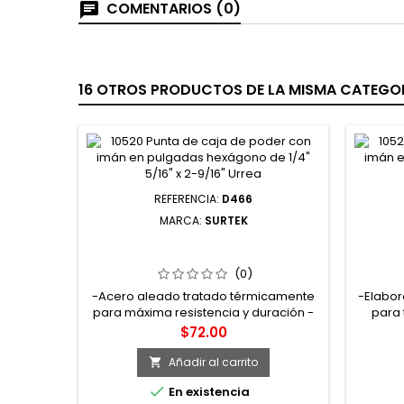
COMENTARIOS (0)
16 OTROS PRODUCTOS DE LA MISMA CATEGOR
REFERENCIA:
D466
MARCA:
SURTEK
D466 DESTORNILLADOR CON
130
MANGO AMARILLO PUNTA PLANA
PODE
BARRA CUADRADA 5/16" X 6" SURTEK
(0)
-Acero aleado tratado térmicamente
-Elabor
para máxima resistencia y duración -
para 
Acabado cromado para evitar a
líneas
Precio
$72.00
corrosión -Mango resistente que evita
ensambl
el desprendimiento o giro de la barra, y
por me
Añadir al carrito

barrenado en la parte superior que
eléct

En existencia
facilita un mejor acomodo -Punta
altos t