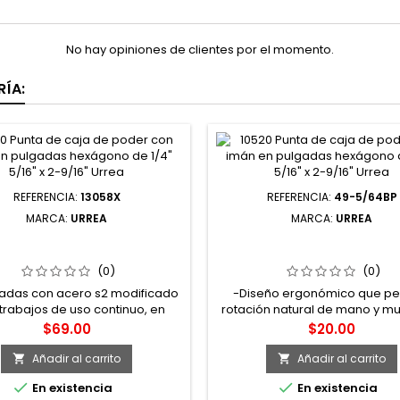
No hay opiniones de clientes por el momento.
ÍA:
REFERENCIA:
13058X
REFERENCIA:
49-5/64BP
MARCA:
URREA
MARCA:
URREA
58X PUNTA CUADRADA DE
49-5/64BP LLAVE HEXAGONA
R HEXÁGONO DE 1/4" 3 X 1-
"L" PUNTA DE BOLA EN PUL
15/16" URREA
5/64" URREA
(0)
(0)
adas con acero s2 modificado
-Diseño ergonómico que pe
trabajos de uso continuo, en
rotación natural de mano y mu
 de producción y procesos de
Rotación completa a 360°. -
Precio
Precio
$69.00
$20.00
ado -Diseñadas para trabajar
entrada tipo embudo c
dio de herramientas de poder
acoplamiento total. -Ángul
Añadir al carrito
Añadir al carrito


rica o neumática, soportando
entrada a 25° para trabaja


En existencia
En existencia
orques aplicados -Tratamiento
accesos difíciles.