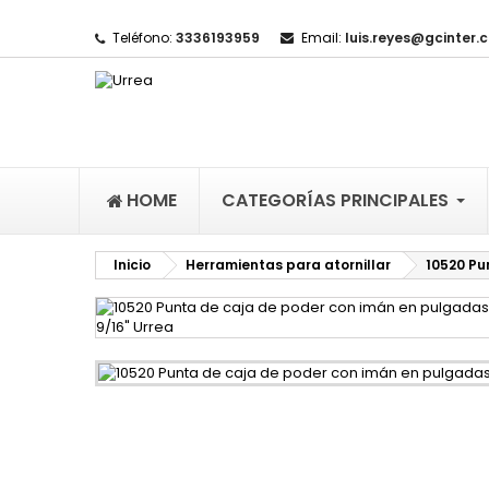
Teléfono:
3336193959
Email:
luis.reyes@gcinter.
M
(
I
De
((l
HOME
CATEGORÍAS PRINCIPALES
Inicio
Herramientas para atornillar
10520 Pu