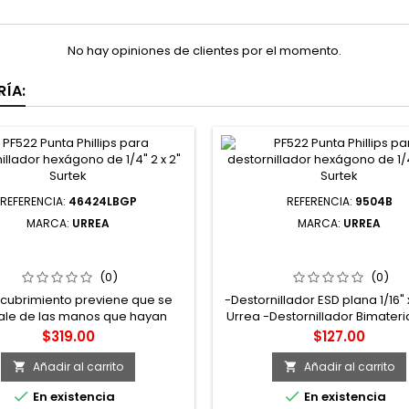
No hay opiniones de clientes por el momento.
ÍA:
REFERENCIA:
46424LBGP
REFERENCIA:
9504B
MARCA:
URREA
MARCA:
URREA
4LBGP LLAVE HEXAGONAL
9504B DESTORNILLADOR
A TIPO "T" PUNTA DE BOLA
PRECISIÓN ESD ANTI-ESTÁ
NÓMICA EN PULGADAS 3/8"
PUNTA PLANA 1/16" X 2-3/8"
(0)
(0)
URREA
ecubrimiento previene que se
-Destornillador ESD plana 1/16" 
ale de las manos que hayan
Urrea -Destornillador Bimateri
contacto con aceites o grasas -
de precisión puntas planas -M
Precio
Precio
$319.00
$127.00
 largas que permiten alcanzar
gris: plástico PE de alta resiste
ería en ubicaciones profundas o
permite que la barra se gire. 
Añadir al carrito
Añadir al carrito


fícil acceso -Terminado que
negro: Plástico TPE suave, p


En existencia
En existencia
e mayor protección contra la
mejor transmisión de torque 