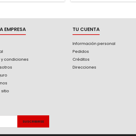
sión -El puño en forma de "T"
agarre -Anillo de color para ide
ico permite aplicar un torque
el tipo de punta. Barra de ac
 gracias a que no lastima la
aleación...
mano...
A EMPRESA
TU CUENTA
Información personal
al
Pedidos
 y condiciones
Créditos
sotros
Direcciones
guro
anos
sitio