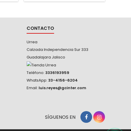
ntificar
acero aleado con doble tratamiento
Forjada
ero de
térmico
sometid
alta
CONTACTO
Urrea
Calzada Independencia Sur 333
Guadalajara Jalisco
Teléfono:
3336193959
WhatsApp:
33-4156-6204
Email:
luis.reyes@gcinter.com
SÍGUENOS EN