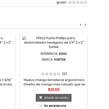
grado
<
>
REFERENCIA:
D242
MARCA:
SURTEK
 DE
D242 DESTORNILLADOR CON
4
TICOS
MANGO BIMATERIAL PUNTA PHILLIPS
HEXA
 URREA
0 X 2-1/2" SURTEK
PULGAD
(0)
x 1-9/16"
-Nuevo mango bimaterial ergonómico
-Juego 
al Urrea
-Diseño de mango más robusto que se
nava
aterial
adapta mejor a la mano y que permite
exclus
Precio
$31.00
ncia, no
incrementar considerablemente el
versatil
Material
torque -Mango de dos componentes:
necesar
Añadir al carrito

ermite
amarillo de alto impacto y negro
que su

En existencia
y mejor
antiderrapante -Barra fabricada de
aplicar