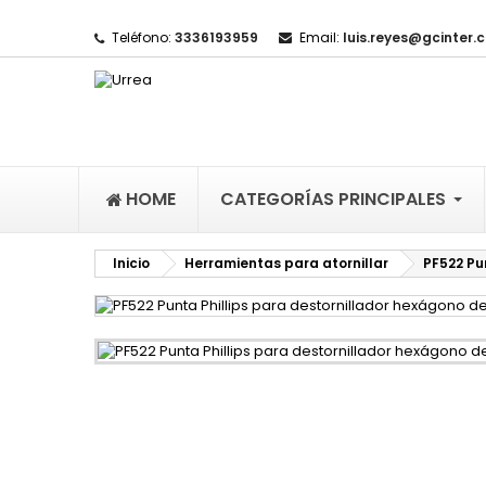
Teléfono:
3336193959
Email:
luis.reyes@gcinter.
M
(
I
De
((l
HOME
CATEGORÍAS PRINCIPALES
Inicio
Herramientas para atornillar
PF522 Pun