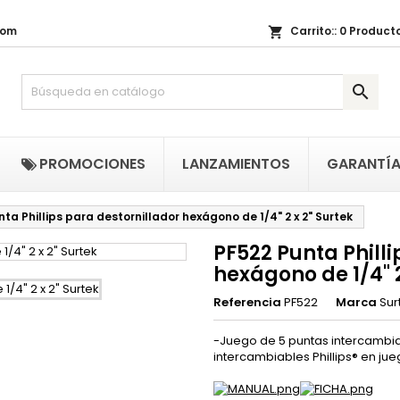
com
Carrito::
0
Producto
shopping_cart
i lista de regalos
(title))
niciar sesión

be iniciar sesión para guardar productos en su lista de deseos.
abel))
add_circle_outline
Crear nueva li
((cancelText))
((loginText)
PROMOCIONES
LANZAMIENTOS
GARANTÍ
((cancelText))
((createText)
ta Phillips para destornillador hexágono de 1/4" 2 x 2" Surtek
PF522 Punta Philli
hexágono de 1/4" 2
Referencia
PF522
Marca
Sur
-Juego de 5 puntas intercambiab
intercambiables Phillips® en ju