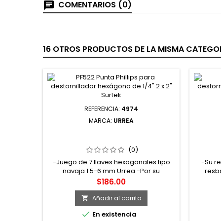
COMENTARIOS (0)
16 OTROS PRODUCTOS DE LA MISMA CATEGOR
REFERENCIA:
4974
MARCA:
URREA
4974 JUEGO DE LLAVES
4642
HEXAGONALES TIPO NAVAJA
LARG
MÉTRICAS 1.5 A 6 MM ESTUCHE
ERGO
(0)
METÁLICO 7 PZ URREA
-Juego de 7 llaves hexagonales tipo
-Su r
navaja 1.5-6 mm Urrea -Por su
resb
exclusivo diseño permite una gran
tenido 
Precio
$186.00
versatilidad al contar con las medidas
Llaves
necesarias en un solo juego; además
tornill
Añadir al carrito

que su robusto diseño le permitirá
de di

En existencia
aplicar torques que nunca imaginó. -
ofrec