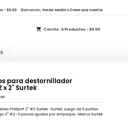
s - $0.00
Bienvenido,
Iniciar sesión
o
Crear una cuenta
×
×
×
shopping_cart
Carrito::
0
Productos - $0.00
sta
)
AS
)
ps para destornillador
 x 2" Surtek
tek
les Phillips® 2" #2 Surtek -Surtek Juego de 5 puntas
ego 2" #2 -11 piezas iguales por empaque -Marca Surtek