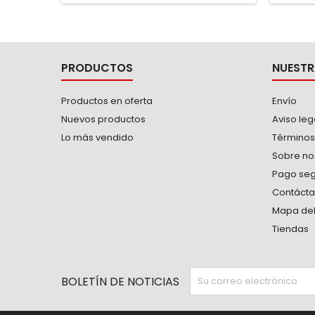
Forjadas con acero 8650 "Premium" y
corro
sometidas a tratamiento térmico de
ergonóm
alta precisión para asegurar la
mayor
máxima...
PRODUCTOS
NUESTR
Productos en oferta
Envío
Nuevos productos
Aviso leg
Lo más vendido
Términos
Sobre no
Pago se
Contáct
Mapa del 
Tiendas
BOLETÍN DE NOTICIAS