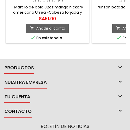
URREA
-Martillo de bola 32oz mango hickory
-Punzón botador r
americano Urrea -Cabeza forjada y
templada de acero aleado, pulido y
Precio
P
$451.00
$
barnizado. -Mango de madera de
hickory americano pulido y laqueado.
Añadir al carrito
Añad




En existencia
En e

PRODUCTOS

NUESTRA EMPRESA

TU CUENTA

CONTACTO
BOLETÍN DE NOTICIAS