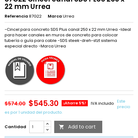
22 mm Urrea
Referencia
87G22
Marca
Urrea
-Cincel para concreto SDS Plus canal 250 x 22 mm Urrea -Ideal
para hacer canales en muros de concreto para colocar
tubería o guía para cable -SDS steek-dreh-stzt sistema
especial directo -Marca Urrea
$545.30
Este
$574.00
¡Ahorre 5%!
IVA incluido
precio
es por 1 unidad del producto.
Add to cart
Cantidad
