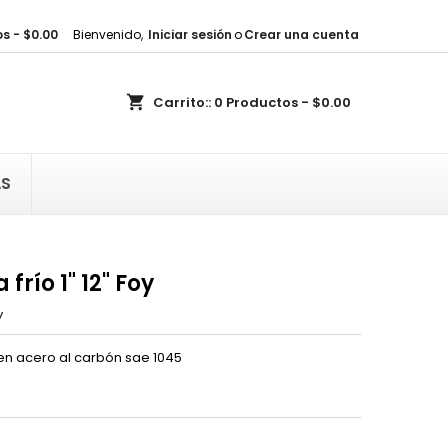
s - $0.00
Bienvenido,
Iniciar sesión
o
Crear una cuenta
×
×
×
shopping_cart
Carrito::
0
Productos - $0.00
sta
)
AS
)
frío 1" 12" Foy
y
n acero al carbón sae 1045