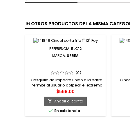
16 OTROS PRODUCTOS DE LA MISMA CATEGOR
REFERENCIA:
BLC12
MARCA:
URREA
BLC12 BARRA DE PALANCA PUNTA
86A-1X
CURVA CON MANGO BIMATERIAL Y
CASQUILLO DE IMPACTO 12" 3/8"
(0)
URREA
-Casquillo de impacto unido a la barra
-Cince
-Permite al usuario golpear el extremo
sin dañar el mango -Ideal para
Precio
$569.00
levantar y mover objetos pesados en
tareas de mantenimiento, cambios de
Añadir al carrito

herramientas o reubicación de

En existencia
maquinaria