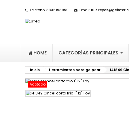
Teléfono:
3336193959
Email:
luis.reyes@gcinter.
M
(
I
De
((l
HOME
CATEGORÍAS PRINCIPALES
Inicio
Herramientas para golpear
141849 Cinc
Agotado