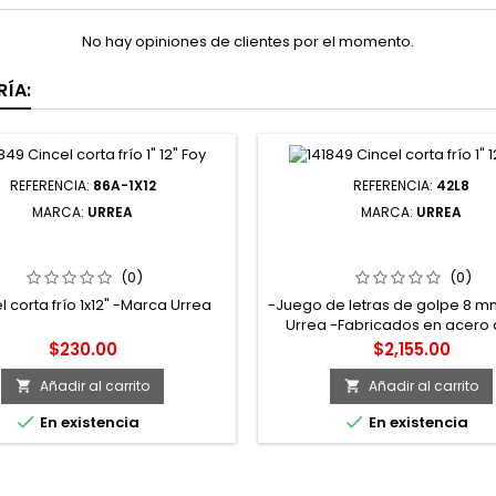
No hay opiniones de clientes por el momento.
ÍA:
REFERENCIA:
86A-1X12
REFERENCIA:
42L8
MARCA:
URREA
MARCA:
URREA
12 CINCEL CORTA FRÍO 1" 12"
42L8 JUEGO DE LETRAS DE LA
URREA
LA "Z" DE GOLPE 8 MM 27 P
URREA
(0)
(0)
l corta frío 1x12" -Marca Urrea
-Juego de letras de golpe 8 mm
Urrea -Fabricados en acero a
carbono con tratamiento térm
Precio
Precio
$230.00
$2,155.00
inducción en punta, que les bri
resistencia al impacto y a
Añadir al carrito
Añadir al carrito


deformación -Zona de golp


En existencia
En existencia
chaflán para reducir el ries
desprender esquirlas -Marca