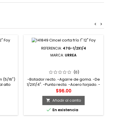
<
>
Agotad
REFERENCIA:
47G-1/2X1/4
RE
MARCA:
URREA
 "A" A
47G-1/2X1/4 PUNZÓN BOTADOR
48-7/1
IEZAS
RECTO CON GRIP 1/2" 1/4" URREA
RECTO
(0)
 (5/16")
-Botador recto. -Agarre de goma. -De
-Punzón
l alto
1/2X1/4". -Punta recta. -Acero forjado. -
ico por
Los pasadores de deriva se utilizan
Precio
$96.00
nda alta
para instalar o quitar bujes de guía,
 la
pasadores y guías centrales.
Añadir al carrito

e con

En existencia
go de
 Urrea