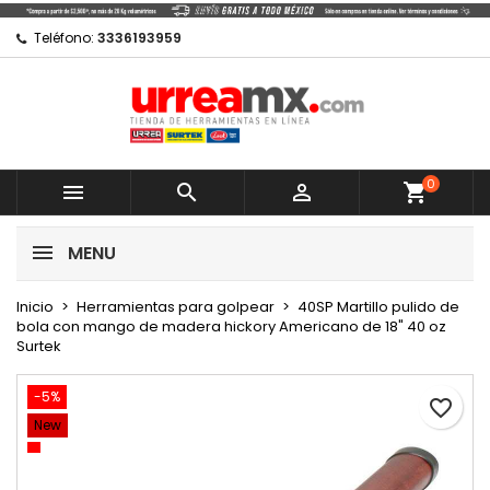
×
×
×
Mi lista de regalos
Crear lista de deseos
Iniciar sesión
Teléfono:
3336193959
Crear nueva lista
add_circle_outline
Debe iniciar sesión para guardar productos en su
Nombre de la lista de deseos
lista de deseos.
0
Cancelar



shopping_cart
Cancelar
Iniciar sesión
MENU
Crear lista de deseos
Inicio
Herramientas para golpear
40SP Martillo pulido de
bola con mango de madera hickory Americano de 18" 40 oz
Surtek
-5%
favorite_border
New