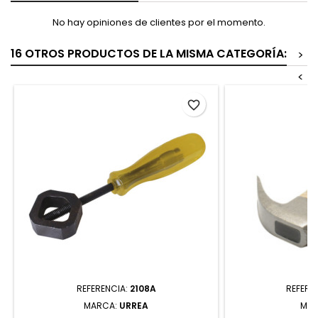
No hay opiniones de clientes por el momento.
16 OTROS PRODUCTOS DE LA MISMA CATEGORÍA:
>
<
favorite_border
REFERENCIA:
2108A
REFERE
MARCA:
URREA
MAR