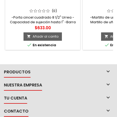
2108A PORTA CINCEL CUADRADO
141816 MARTILL
CON MANGO ERGONÓMICO DE
MANGO DE MADER
PLÁSTICO 8-1/2" URREA
(0)
-Porta cincel cuadrado 8 1/2" Urrea -
-Martillo de uña
Capacidad de sujeción hasta 1" -Barra
Martillo de uña
de acero al cromo-vanadio -
forjada en ace
Precio
P
$633.00
$
Recubrimiento pavonado -Mango
ergonómico de plástico de alta
Añadir al carrito
Añad


resistencia


En existencia
En e

PRODUCTOS

NUESTRA EMPRESA

TU CUENTA

CONTACTO