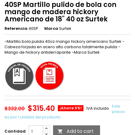
40SP Martillo pulido de bola con
mango de madera hickory
Americano de 18" 40 oz Surtek
Referencia
40SP
Marca
Surtek
-Martillo bola pulida 40oz mango hickory americano Surtek -
Cabeza forjada en acero alto carbono totalmente pulida -
Mango de hickory antiderrapante -Marca Surtek
$315.40
Este
$332.00
¡Ahorre 5%!
IVA incluido
precio
es por 1 unidad del producto.
Add to cart
Cantidad
