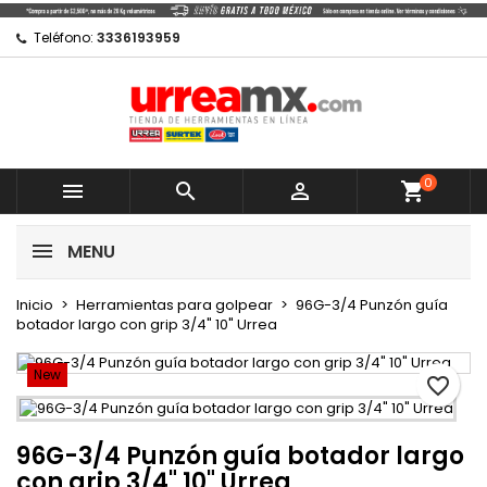
×
×
×
Mi lista de regalos
Crear lista de deseos
Iniciar sesión
Teléfono:
3336193959
Crear nueva lista
add_circle_outline
Debe iniciar sesión para guardar productos en su
Nombre de la lista de deseos
lista de deseos.
0
Cancelar



shopping_cart
Cancelar
Iniciar sesión
MENU
Crear lista de deseos
Inicio
Herramientas para golpear
96G-3/4 Punzón guía
botador largo con grip 3/4" 10" Urrea
New
favorite_border
96G-3/4 Punzón guía botador largo
con grip 3/4" 10" Urrea