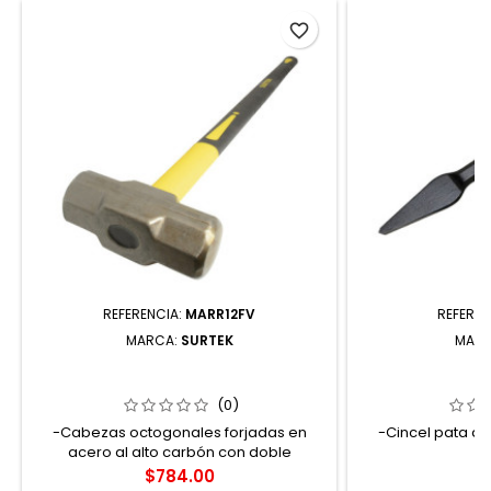
favorite_border
REFERENCIA:
MARR12FV
REFEREN
MARCA:
SURTEK
MAR
MARR12FV MARRO OCTAGONAL
72-5/16 CINCE
CABEZA FORJADA CON MANGO
5/16" 5
LARGO DE FIBRA DE VIDRIO DE 36" 12
(0)
LB SURTEK
-Cabezas octogonales forjadas en
-Cincel pata de
acero al alto carbón con doble
tratamiento térmico -Mango de 36"
Precio
Pr
$784.00
$