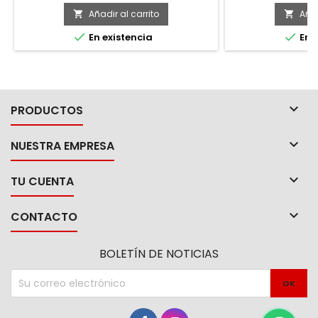
Añadir al carrito
Añad




En existencia
En e

PRODUCTOS

NUESTRA EMPRESA

TU CUENTA

CONTACTO
BOLETÍN DE NOTICIAS