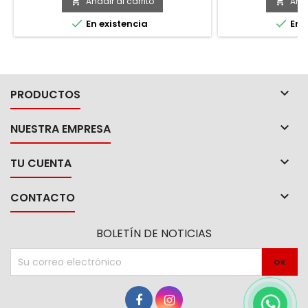
mayor vida úti
Añadir al carrito
Añad


maquinaria


En existencia
En e

PRODUCTOS

NUESTRA EMPRESA

TU CUENTA

CONTACTO
BOLETÍN DE NOTICIAS