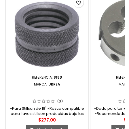
favorite_border
REFERENCIA:
818D
REFERE
MARCA:
URREA
MARC
818D REPUESTO DE RODILLO
123412 DADO PA
MOLETEADO PARA LLAVE STILLSON
5/8"-1
818HD 818A URREA
(0)
-Para Stillson de 18" -Rosca compatible
-Dado para tarraja
para llaves stillson producidas bajo las
-Recomendados pa
más estrictas normas para asegurar su
Fabricados en ace
Precio
Pr
$277.00
$2
mayor durabilidad y desempeño
cual permite un