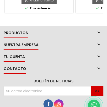
ergonómico, agarre perfecto
paredes gruesas
Añadir al carrito
Añad


ayuda, para mayo


En existencia
En e
tubos para hierro
cortes preciso
tuberías de hierro,
su diseño e

PRODUCTOS

NUESTRA EMPRESA

TU CUENTA

CONTACTO
BOLETÍN DE NOTICIAS