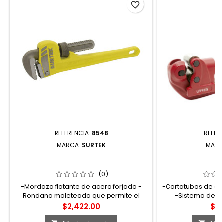
favorite_border
REFERENCIA:
8548
REFER
MARCA:
SURTEK
MAR
8548 LLAVE STILLSON DE HIERRO
359 CORTAT
MALEABLE 48" SURTEK
FORJADO 
(0)
-Mordaza flotante de acero forjado -
-Cortatubos de ac
Rondana moleteada que permite el
-Sistema de c
rápido y seguro ajuste de las mordazas
instantáneo 
Precio
Pre
$2,422.00
$6
-Cuerpo de hierro nodular con diseño
herramienta. -Pa