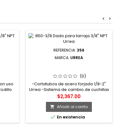
<
>
REFERENCIA:
356
MARCA:
URREA
ILLO
356 CORTATUBOS DE ACERO
121112 
ILLSON
FORJADO 1/8" A 2" URREA
COR
(0)
son uso
-Cortatubos de acero forjado 1/8-2"
-Cuchi
odillo
Urrea -Sistema de cambio de cuchillas
llave
instantáneo sin necesidad de
Precio
$2,367.00
herramienta. -Para tubos metálicos de
paredes gruesas. -Incluye barra de
Añadir al carrito

ayuda, para mayor torque. -Los corta

En existencia
tubos para hierro Urrea permiten hacer
cortes precisos y uniformes sobre
tuberías de hierro, gracias a su cuchilla
y su diseño ergonómico que...