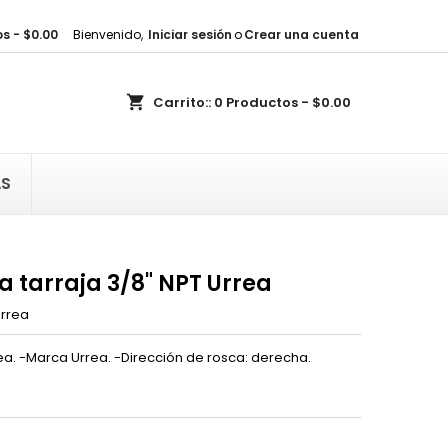
s - $0.00
Bienvenido,
Iniciar sesión
o
Crear una cuenta
×
×
×
shopping_cart
Carrito::
0
Productos - $0.00
sta
)
AS
)
 tarraja 3/8" NPT Urrea
rrea
ea. -Marca Urrea. -Dirección de rosca: derecha.