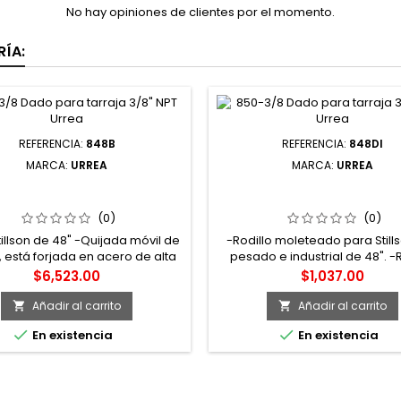
No hay opiniones de clientes por el momento.
ÍA:
REFERENCIA:
848B
REFERENCIA:
848DI
MARCA:
URREA
MARCA:
URREA
EPUESTO DE QUIJADA MÓVIL
848DI REPUESTO DE ROD
LAVE STILLSON 848HD URREA
MOLETEADO PARA LLAVE ST
848UI 848UR URREA
(0)
(0)
illson de 48" -Quijada móvil de
-Rodillo moleteado para Still
e, está forjada en acero de alta
pesado e industrial de 48". -R
d, los maquinados son de alta
moleteado. -Refacción para 
Precio
Precio
$6,523.00
$1,037.00
sión lo que permite un suave
Stillson de 48".
amiento dentro de la rosca del
Añadir al carrito
Añadir al carrito


llo moleteado -Esta parte es


En existencia
En existencia
a térmicamente en donde los
es de la quijada obtienen la
a requerida para ofrecer un
garre fuerte y confiable