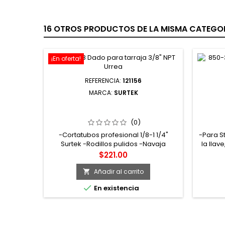
16 OTROS PRODUCTOS DE LA MISMA CATEGOR
¡En oferta!
REFERENCIA:
121156
MARCA:
SURTEK
121156 CORTATUBOS CUERPO DE
848B R
ZAMAC 1/8" A 1-1/4" SURTEK
PARA L
(0)
-Cortatubos profesional 1/8-1 1/4"
-Para St
Surtek -Rodillos pulidos -Navaja
la llav
telescópica -Disponibles repuestos de
calida
Precio
$221.00
cuchillas -Diseño estructural
preci
desliz
Añadir al carrito

rodi

En existencia
tratad
dient
durez
a