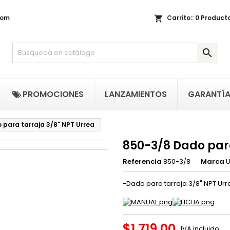
com
Carrito::
0
Producto
shopping_cart
i lista de regalos
(title))
niciar sesión

be iniciar sesión para guardar productos en su lista de deseos.
abel))
add_circle_outline
Crear nueva li
((cancelText))
((loginText)
PROMOCIONES
LANZAMIENTOS
GARANTÍ
((cancelText))
((createText)
 para tarraja 3/8" NPT Urrea
850-3/8 Dado para
Referencia
850-3/8
Marca
U
-Dado para tarraja 3/8" NPT Urr
$1,719.00
IVA incluido