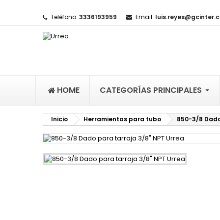
Teléfono:
3336193959
Email:
luis.reyes@gcinter.
M
(
I
De
((l
HOME
CATEGORÍAS PRINCIPALES
Inicio
Herramientas para tubo
850-3/8 Dado