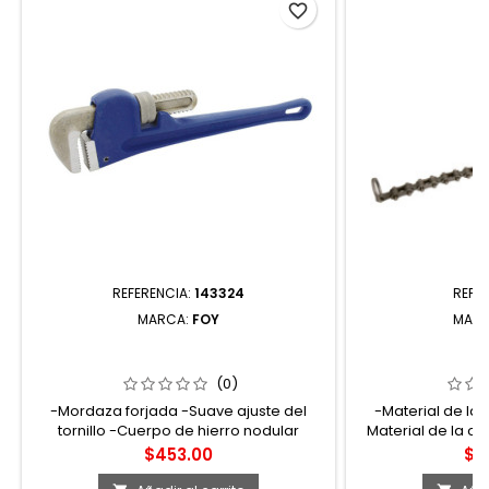
favorite_border
REFERENCIA:
143324
REFE
MARCA:
FOY
MAR
143324 LLAVE STILLSON DE HIERRO
211 PRENSA DE
MALEABLE 24" FOY
DE 1/8"
(0)
-Mordaza forjada -Suave ajuste del
-Material de la 
tornillo -Cuerpo de hierro nodular
Material de la ca
del mango: Ace
Precio
Pre
$453.00
$7
capacidad de carg