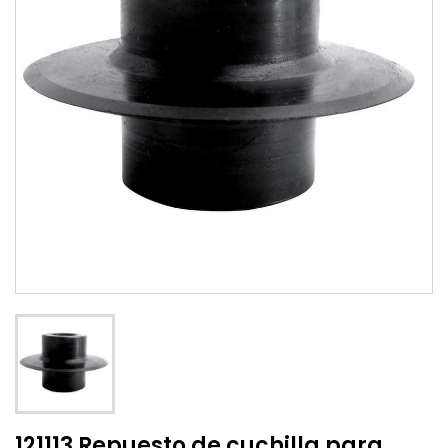
121113 Repuesto de cuchilla para