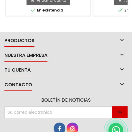
de soporte: 4000
Añadir al carrito
Añad


Largo: 240mm. Pe


En existencia
En e
sujeción de tubo
tuberías. -Apoyo t
en el banco de
especial

PRODUCTOS

NUESTRA EMPRESA

TU CUENTA

CONTACTO
BOLETÍN DE NOTICIAS