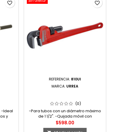
¡En oferta!
favorite_border
favorite_border
850-1/
-Dado 
Da
REFERENCIA:
810UI
MARCA:
URREA
OS 1"
810UI LLAVE STILLSON DE HIERRO
MALEABLE 10" URREA
(0)
 -Ideal
-Para tubos con un diámetro máximo
os y
de 1 1/2". -Quijada móvil con
o para
graduación del diámetro del tubo para
Precio
$598.00
k
una rápida referencia y sistema de