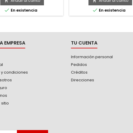
Añadir al carrito
Añadir al carrito




En existencia
En existencia
A EMPRESA
TU CUENTA
Información personal
al
Pedidos
 y condiciones
Créditos
sotros
Direcciones
guro
anos
sitio