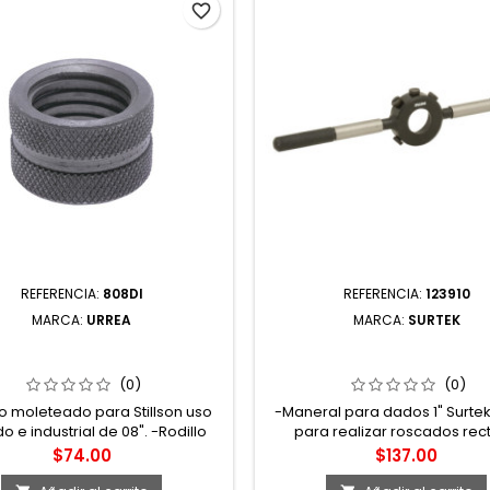
favorite_border
REFERENCIA:
808DI
REFERENCIA:
123910
MARCA:
URREA
MARCA:
SURTEK
DI REPUESTO DE RODILLO
123910 MANERAL PARA DAD
EADO PARA LLAVE STILLSON
SURTEK
808UI 808UR URREA
(0)
(0)
lo moleteado para Stillson uso
-Maneral para dados 1" Surtek
 e industrial de 08". -Rodillo
para realizar roscados rect
eado. -Refacción para llave
uniformes -Mango moletead
Precio
Precio
$74.00
$137.00
Stillson de 08".
mejor uso -Marca Surte