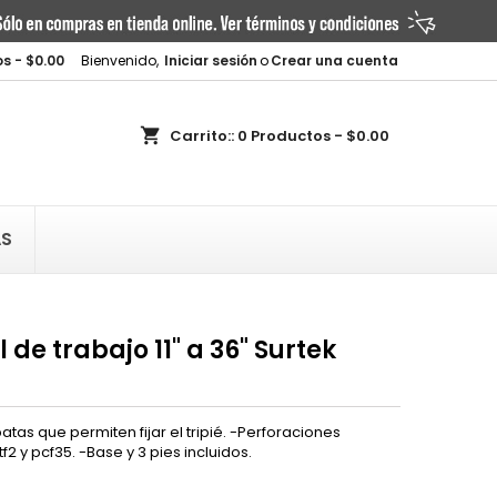
×
×
×
s - $0.00
Bienvenido,
Iniciar sesión
o
Crear una cuenta
shopping_cart
Carrito::
0
Productos - $0.00
n
AS
s
l de trabajo 11" a 36" Surtek
atas que permiten fijar el tripié. -Perforaciones
2 y pcf35. -Base y 3 pies incluidos.