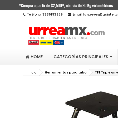
M
C
I
Teléfono:
3336193959
Email:
luis.reyes@gcinter.
add_circle_outline
De
No
HOME
CATEGORÍAS PRINCIPALES
Inicio
Herramientas para tubo
TF1 Tripié uni