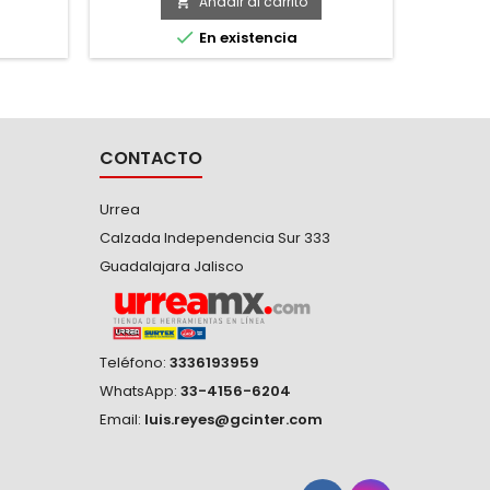
muelleo que permite sujetar
Añadir al carrito

firmemente cualquier tipo de tubo. -

En existencia
Cuerpo de hierro nodular con mango
en forma de "H". -Quijadas forjadas. -
Tornillo moleteado. -Llave ajustable
usada para apretar, aflojar o ajustar
piezas...
CONTACTO
Urrea
Calzada Independencia Sur 333
Guadalajara Jalisco
Teléfono:
3336193959
WhatsApp:
33-4156-6204
Email:
luis.reyes@gcinter.com