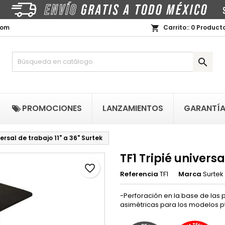
i lista de regalos
rear lista de deseos
niciar sesión
com
Carrito::
0
Producto
shopping_cart
Crear nueva lista
be iniciar sesión para guardar productos en su lista de deseos.
mbre de la lista de deseos

Cancelar
Iniciar sesió
PROMOCIONES
LANZAMIENTOS
GARANTÍ
Cancelar
Crear lista de deseo
versal de trabajo 11" a 36" Surtek
TF1 Tripié universa
favorite_border
Referencia
TF1
Marca
Surtek
-Perforación en la base de las p
asimétricas para los modelos ptf