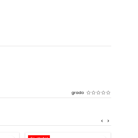
grado
<
>