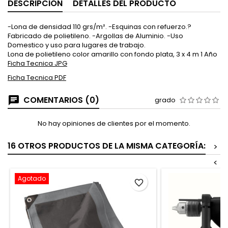
DESCRIPCIÓN
DETALLES DEL PRODUCTO
-Lona de densidad 110 grs/m². -Esquinas con refuerzo.?
Fabricado de polietileno. -Argollas de Aluminio. -Uso
Domestico y uso para lugares de trabajo.
Lona de polietileno color amarillo con fondo plata, 3 x 4 m 1 Año
Ficha Tecnica JPG
Ficha Tecnica PDF
COMENTARIOS (0)
grado
No hay opiniones de clientes por el momento.
16 OTROS PRODUCTOS DE LA MISMA CATEGORÍA:
>
<
Agotado
favorite_border