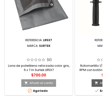
REFERENCIA:
LR5X7
REFEREN
MARCA:
SURTEK
MARC
LONA DE POLIETILENO REFORZADA
ROTOMARTILLO 1/
COLOR GRIS, 5 X 7 M SURTEK
3,000 RPM CO
PARA TRABAJOS
(0)
Lona de polietileno reforzada color gris,
Rotomartillo 1/2"
5 x 7 m Surtek LR5X7
RPM con botón de
continuos
Precio
Pr
$700.00
$7
Añadir al carrito
Añad




Agotado
En e