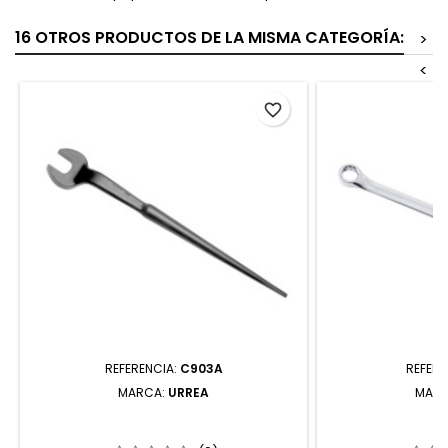
16 OTROS PRODUCTOS DE LA MISMA CATEGORÍA:
>
<
favorite_border
REFERENCIA:
C903A
REFERE
MARCA:
URREA
MAR
C903A LLAVE ESTRUCTURAL CON
1230L LLAVE 
BOCA ESPAÑOLA FOSFATIZADA EN
LARGA PULIDO E