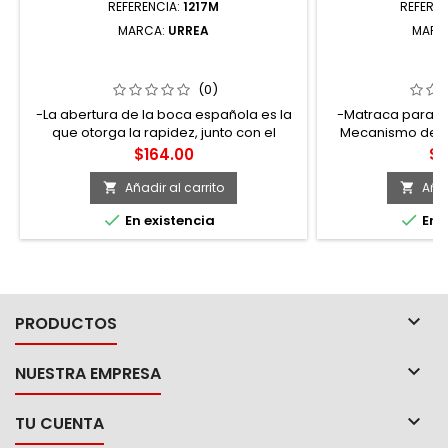
REFERENCIA:
1217M
REFEREN
MARCA:
URREA
MARC
1217M LLAVE COMBINADA PULIDO
100546 LLAVE 
ESPEJO MÉTRICA 12 PUNTAS 17 MM
ESPEJO DE MATR
URREA
PUNTAS 
(0)
-La abertura de la boca española es la
-Matraca para m
que otorga la rapidez, junto con el
Mecanismo de 72
ángulo de la boca que permite tener
recuperación d
Precio
Pr
$164.00
$2
dos posiciones de accionamiento,
Cromo-Vanadio
reduciendo el ángulo de recuperación a
espejo. -Llave en
Añadir al carrito
Añad


15° -Bocas maquinadas a precisión para
pulido espejo. -


En existencia
En e
un perfecto acoplamiento con la tuerca
B107.100. -Llave
o tornillo -La boca cerrada con 12 puntos
tornillos largo
de contacto otorgan propiedades de
l
gran resistencia a...

PRODUCTOS

NUESTRA EMPRESA

TU CUENTA