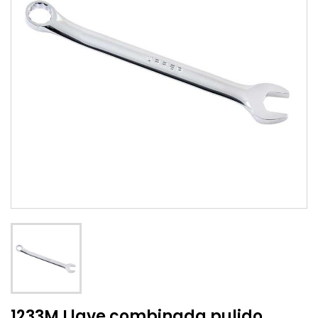
1233M Llave combinada pulido