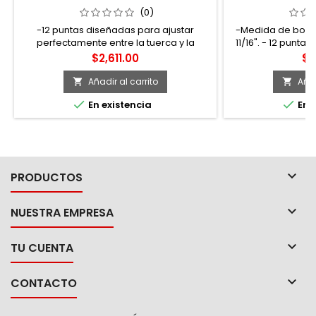
PUNTAS 2-1/2" URREA
PUNTAS 
(0)
-12 puntas diseñadas para ajustar
-Medida de boca 
perfectamente entre la tuerca y la
11/16". - 12 punta
herramienta -La estructura molecular es
con 72 dientes y 
Precio
Pr
$2,611.00
$6
uniforme para ofrecer mayor resistencia
de 5°. -Fabric
-El mango cuenta con un conveniente
vanadio con term
Añadir al carrito
Añad


radio que mantiene la zona de golpe en


En existencia
En e
un plano superior al plano de la estría
haciendo más cómodo y seguro el
golpe de la llave -Su acabado fosfatado
black las protege de...

PRODUCTOS

NUESTRA EMPRESA

TU CUENTA

CONTACTO