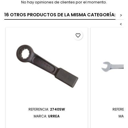
No hay opiniones de clientes por el momento.
16 OTROS PRODUCTOS DE LA MISMA CATEGORÍA:
>
<
favorite_border
REFERENCIA:
2740SW
REFEREN
MARCA:
URREA
MAR
2740SW LLAVE DE GOLPE PLANA
1225MCM LLAVE
FOSFATIZADA EN PULGADAS 12
ESPEJO DE MA