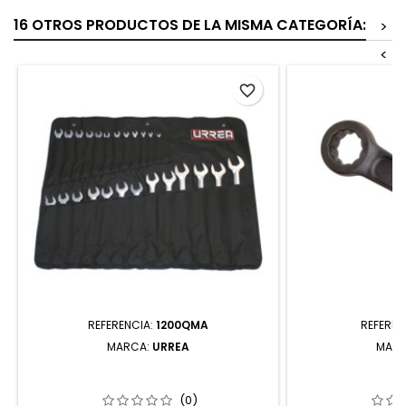
16 OTROS PRODUCTOS DE LA MISMA CATEGORÍA:
>
<
favorite_border
REFERENCIA:
1200QMA
REFEREN
MARCA:
URREA
MAR
1200QMA JUEGO DE LLAVES
2742SW LLAV
COMBINADAS SATINADAS MÉTRICAS
FOSFATIZADA
12 PUNTAS 25 PIEZAS URREA
PUNTAS 
(0)