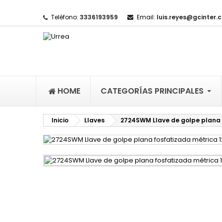
Teléfono:
3336193959
Email:
luis.reyes@gcinter.
M
(
I
De
((l
HOME
CATEGORÍAS PRINCIPALES
Inicio
Llaves
2724SWM Llave de golpe plana 