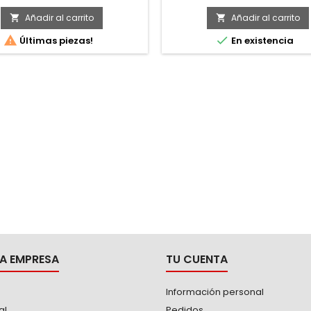
ración de 30° para agilizar el
jo. -Resistente recubrimiento
Añadir al carrito
Añadir al carrito


l - cromo, acabado cromado


Últimas piezas!
En existencia
espejo que evita la corrosión. -
un 35% más de torque que una
convencional. -Cuerpo ovalado
a un agarre más cómodo.
A EMPRESA
TU CUENTA
Información personal
al
Pedidos