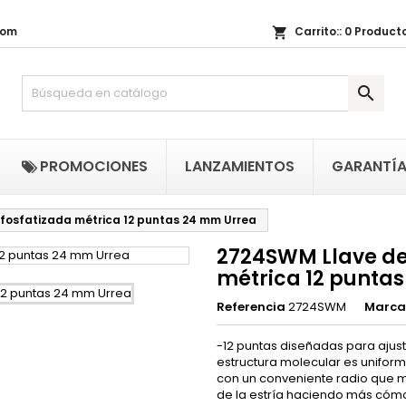
com
Carrito::
0
Producto
shopping_cart
i lista de regalos
(title))
niciar sesión

be iniciar sesión para guardar productos en su lista de deseos.
abel))
add_circle_outline
Crear nueva li
((cancelText))
((loginText)
PROMOCIONES
LANZAMIENTOS
GARANTÍ
((cancelText))
((createText)
fosfatizada métrica 12 puntas 24 mm Urrea
2724SWM Llave de
métrica 12 punta
Referencia
2724SWM
Marca
-12 puntas diseñadas para ajust
estructura molecular es unifor
con un conveniente radio que m
de la estría haciendo más cómo