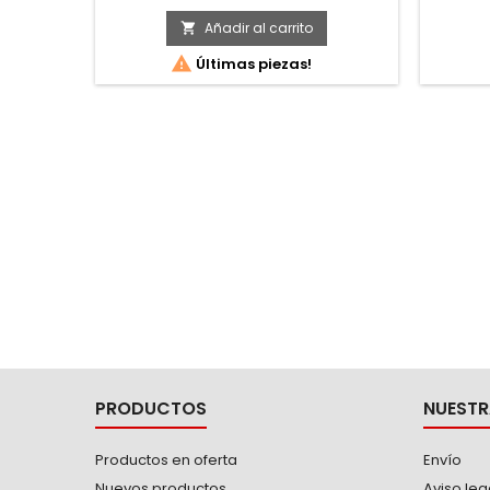
rudo por su mayor superficie de
recupe
contacto con respecto a la tuerca -
traba
Añadir al carrito

Mayor manejabilidad y aproximación
níque

Últimas piezas!
de fácil acceso a tuercas o tornillos de
pulido 
difícil acceso -Zona de golpe más
Ofrece 
amplia
llave 
par
PRODUCTOS
NUESTR
Productos en oferta
Envío
Nuevos productos
Aviso leg