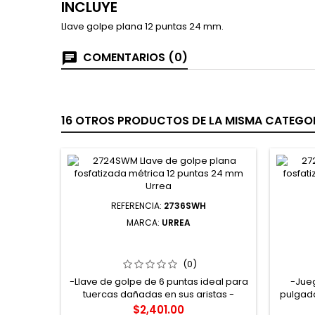
INCLUYE
Llave golpe plana 12 puntas 24 mm.
COMENTARIOS (0)
16 OTROS PRODUCTOS DE LA MISMA CATEGOR
REFERENCIA:
2736SWH
MARCA:
URREA
2736SWH LLAVE DE GOLPE PLANA
1
FOSFATIZADA EN PULGADAS 6
COM
PUNTAS 2-1/4" URREA
PULI
(0)
P
-Llave de golpe de 6 puntas ideal para
-Jueg
tuercas dañadas en sus aristas -
pulgada
Recomendadas para trabajos de uso
lobul
Precio
$2,401.00