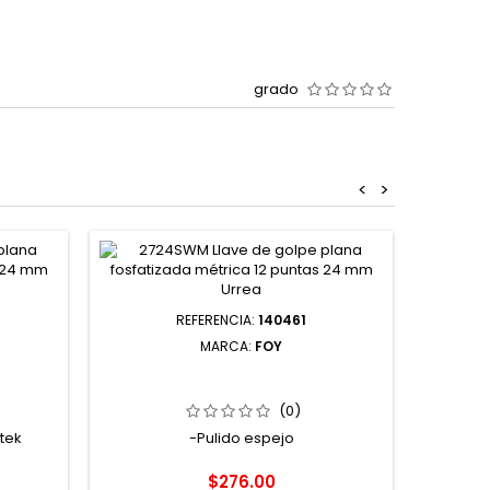
grado
<
>
REFERENCIA:
140461
MARCA:
FOY
PULIDO
140461 JUEGO DE LLAVES
 30 MM
COMBINADAS PULIDO ESPEJO
MÉTRICAS 12 PUNTAS 11 PIEZAS FOY
(0)
tek
-Pulido espejo
Precio
$276.00