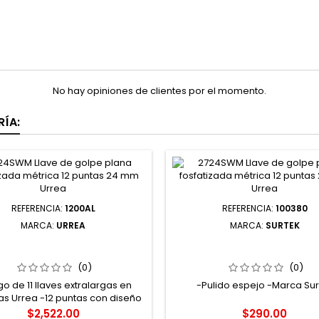
No hay opiniones de clientes por el momento.
ÍA:
REFERENCIA:
1200AL
REFERENCIA:
100380
MARCA:
URREA
MARCA:
SURTEK
200AL JUEGO DE LLAVES
100380 LLAVE COMBINADA 
BINADAS EXTRA LARGAS
ESPEJO MÉTRICA 12 PUNTAS
DO ESPEJO ENPULGADAS 12
SURTEK
(0)
(0)
UNTAS 11 PIEZAS URREA
o de 11 llaves extralargas en
-Pulido espejo -Marca Sur
s Urrea -12 puntas con diseño
ar que permite un ángulo de
Precio
Precio
$2,522.00
$290.00