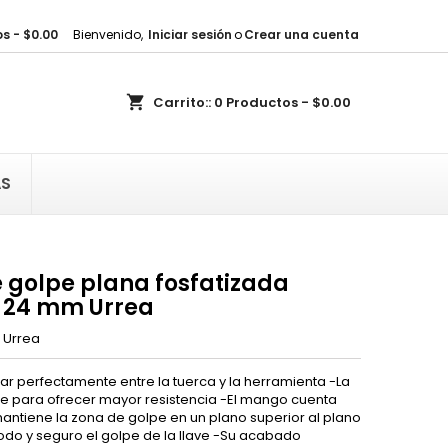
s - $0.00
Bienvenido,
Iniciar sesión
o
Crear una cuenta
×
×
×
shopping_cart
Carrito::
0
Productos - $0.00
sta
)
AS
)
 golpe plana fosfatizada
s 24 mm Urrea
Urrea
ar perfectamente entre la tuerca y la herramienta -La
me para ofrecer mayor resistencia -El mango cuenta
antiene la zona de golpe en un plano superior al plano
do y seguro el golpe de la llave -Su acabado