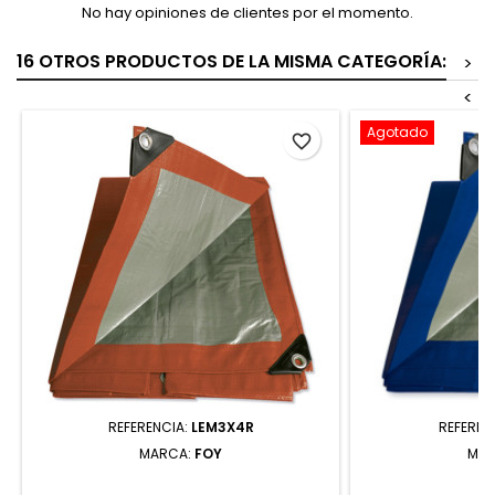
No hay opiniones de clientes por el momento.
16 OTROS PRODUCTOS DE LA MISMA CATEGORÍA:
>
<
Agotado
favorite_border
REFERENCIA:
LEM3X4R
REFEREN
MARCA:
FOY
MAR
LEM3X4R LONA DE POLIETILENO
LE20X40 LON