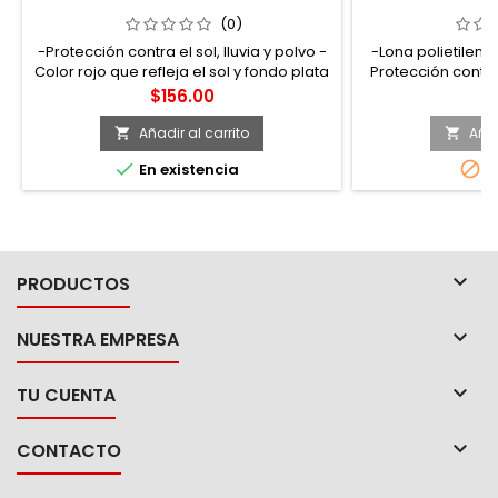
COLOR ROJO 3 X 4 M FOY
COLOR AZUL 6
(0)
-Protección contra el sol, lluvia y polvo -
-Lona polietileno 
Color rojo que refleja el sol y fondo plata
Protección contra e
que evita el calentamiento -Densidad 110
Color azul que refl
Precio
Pr
$156.00
$
g/m² -14mm
que evita el cal
110 grs/m². -Tram
Añadir al carrito
Añad


pulgada. -Con 


En existencia
A

PRODUCTOS

NUESTRA EMPRESA

TU CUENTA

CONTACTO