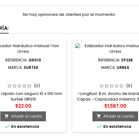
No hay opiniones de clientes por el momento.
ÍA:
REFERENCIA:
GRS10
REFERENCIA:
EP228
MARCA:
SURTEK
MARCA:
URREA
O RÁPIDO CON SEGURO 10 X
EP228 ESLINGA DE POLIÉSTE
100 MM SURTEK
TIPO OJO-OJO REFORZADA 2
2 CAPAS URREA
(0)
(0)
rápido con seguro 10 x 100 mm
-Longitud: 8 m. Ancho de banda
Surtek GRS10
Capas. -Capacidad máxima: 5
Capacidad mínima 2323 kg. -F
Precio
Precio
$22.00
$1,587.00
seguridad: 5 a 1. -Ideales par
diversos tipos de carga c
Añadir al carrito
Añadir al carrito


motores, tambos de lámina, co


En existencia
En existencia
cajas de madera, etc.