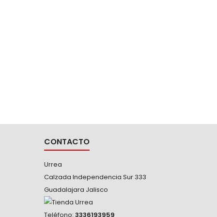
RF10F
-Rued
Soport
Soporte 
C a 80° 
Para ve
carros m
peso. Poc
para 
seve
pro
CONTACTO
Urrea
Calzada Independencia Sur 333
Guadalajara Jalisco
Teléfono:
3336193959