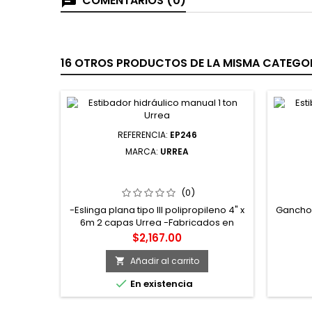
COMENTARIOS (0)
16 OTROS PRODUCTOS DE LA MISMA CATEGOR
REFERENCIA:
EP246
MARCA:
URREA
EP246 ESLINGA DE POLIÉSTER PLANA
GANCH
TIPO OJO-OJO REFORZADA 4" X 6M
2 CAPAS URREA
(0)
-Eslinga plana tipo III polipropileno 4" x
Gancho 
6m 2 capas Urrea -Fabricados en
poliéster de alta densidad con
Precio
$2,167.00
recubrimiento UV -Resistentes a la
abrasión y a la mayoría de ácidos -
Añadir al carrito

Factor de seguridad 5 a 1 -Bocas con

En existencia
diseño lobular sin esquinas "super
drive" que eliminan esfuerzos y
propician una máxima resistencia y