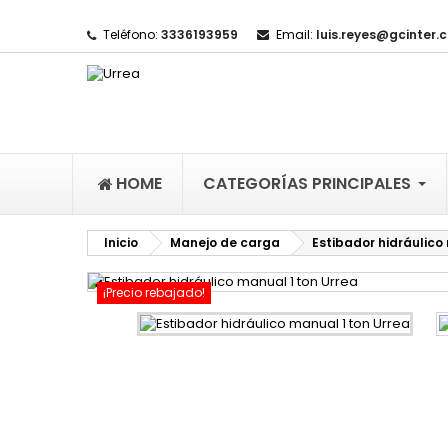
Teléfono:
3336193959
Email:
luis.reyes@gcinter.
M
(
I
De
((l
HOME
CATEGORÍAS PRINCIPALES
Inicio
Manejo de carga
Estibador hidráulico

¡Precio rebajado!