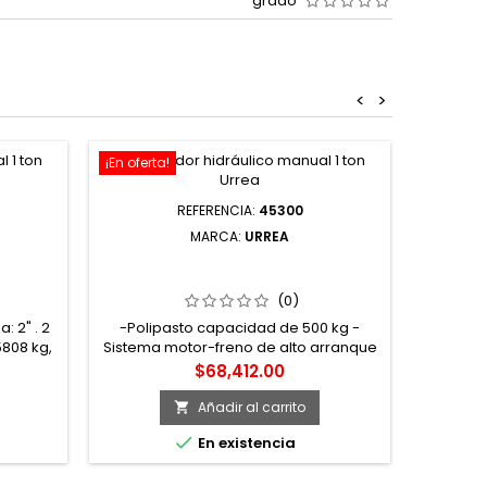
grado
<
>
¡En oferta!
¡En oferta
REFERENCIA:
45300
MARCA:
URREA
R PLANA
45300 POLIPASTO ELÉCTRICO 1
" X 8 M
RAMAL 0.5 TON CADENA 3 M URREA
(0)
: 2" . 2
-Polipasto capacidad de 500 kg -
808 kg,
Sistema motor-freno de alto arranque
actor de
y frenado instantáneo -Cadena de
Precio
$68,412.00
a elevar
carga calibrada de acero de alta
omo:
resistencia grado 80. -Cadena
Añadir al carrito

stales,
verificada según normas EN818/7, con

En existencia
tratamiento anti desgaste y
anticorrosión -Potencia de motor 1/2
HP