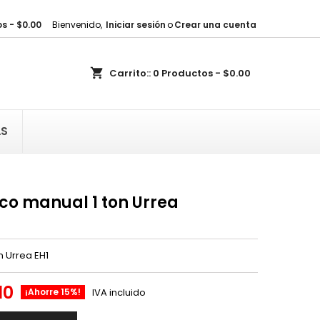
s - $0.00
Bienvenido,
Iniciar sesión
o
Crear una cuenta
×
×
×
shopping_cart
Carrito::
0
Productos - $0.00
sta
)
AS
)
ico manual 1 ton Urrea
n Urrea EH1
10
¡Ahorre 15%!
IVA incluido