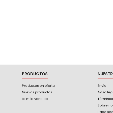
duración. Acero aleado y tratado...
PRODUCTOS
NUESTR
Productos en oferta
Envío
Nuevos productos
Aviso leg
Lo más vendido
Términos
Sobre no
Pago se