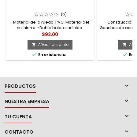
RV10G RODAJA DE PVC NARANJA
151201 MINIGRUA
GIRATORIA 4" SURTEK
S
(0)
-Material de la rueda: PVC. Material del
-Construcción 
rin: hierro. -Doble balero incluido.
Ganchos de acero f
Soporte tipo placa. -Temperatura de
unión con dob
Precio
Pr
$93.00
$
operación: -20° C a 70° C. Velocidad
estándar ideal
máxima de operación: 3 Km/h. -Para
equipo pesado,
Añadir al carrito
Añad


vehículos de manejo de carga, carros


En existencia
En e
móviles o mobiliario con mucho peso.

PRODUCTOS

NUESTRA EMPRESA

TU CUENTA

CONTACTO