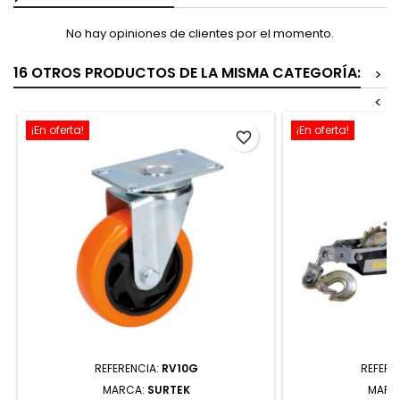
No hay opiniones de clientes por el momento.
16 OTROS PRODUCTOS DE LA MISMA CATEGORÍA:
>
<
¡En oferta!
¡En oferta!
favorite_border
REFERENCIA:
RV10G
REFERE
MARCA:
SURTEK
MARC