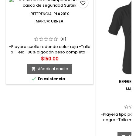
favorite_border
REFERENCIA:
PLA201X
MARCA:
URREA
PLA201X PLAYERA CUELLO REDONDO
COLOR ROJO TALLA EG URREA
(0)
-Playera cuello redondo color roja -Talla
x -Tela: 100% algodón peso completo -
Logotipo: impreso frente
Precio
$150.00
Añadir al carrito


En existencia
REFERENC
MAR
URRPONM PLAYE
CABALLERO COL
U
-Playera tipo pol
negro -Talla m -
Logotipo: 
Pr
$