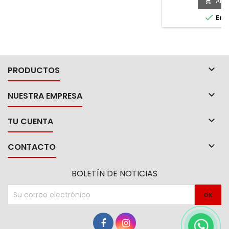
Añad


En e

PRODUCTOS

NUESTRA EMPRESA

TU CUENTA

CONTACTO
BOLETÍN DE NOTICIAS