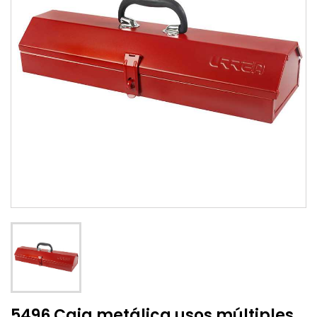
5496 Caja metálica usos múltiples