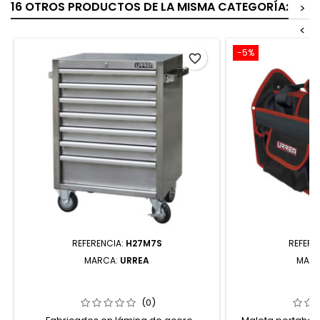
16 OTROS PRODUCTOS DE LA MISMA CATEGORÍA:
>
<
-5%
favorite_border
REFERENCIA:
H27M7S
REFERE
MARCA:
URREA
MAR
H27M7S GABINETE ACERO INOXIDABLE
MP215 MALETA 
MÓVIL 7 GAVETAS 27" SERIE H URREA
DE POLIÉSTER 1
(0)