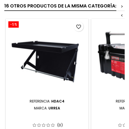
16 OTROS PRODUCTOS DE LA MISMA CATEGORÍA:
>
<
-5%
favorite_border
REFERENCIA:
HDAC4
REFERE
MARCA:
URREA
MAR
HDAC4 REPISA PORTA ROLLO PARA
CPU20 CAJA P
GABINETES SERIE HD URREA
PLÁSTICA CON 
21" X 11
(0)