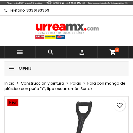
Mi lista de regalos
Crear lista de deseos
Iniciar sesión
Teléfono:
3336193959
Crear nueva lista
add_circle_outline
Debe iniciar sesión para guardar productos en su lista de 
Nombre de la lista de deseos
0



shopping_cart
Iniciar sesión
MENU
Crear lista de deseos
Inicio
Construcción y pintura
Palas
Pala con mango de
plástico con puño "Y", tipo escarramán Surtek
New
favorite_border