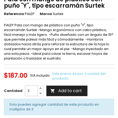
puño "Y", tipo escarramán Surtek
Referencia
PALEP
Marca
Surtek
PALEP Pala con mango de plástico con puño "Y", tipo
escarramán Surtek -Mango ergonómico con cabo plástico,
fácil manejo y más ligero. -Puño diseñado con un ángulo de 15°
que permite palear más fácil y cómodamente. -Hombros
doblados hacia atrás para reforzar la estructura de la hoja lo
cual permite un mejor apoyo en el pie. -Mango inyectado en
una sola pieza. -Ideal para cavar la tierra, excavar hoyos de
plantación o trasladar el sustrato.
$187.00
Este precio es por 3 unidad del
IVA incluido
producto.
Add to cart
Cantidad

Solo puedes agregar cantidad de este producto en
múltiplos de
3