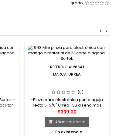
grado
<
>
REFERENCIA:
28641
MARCA:
URREA
RÓNICA
28641 PINZA PARA ELECTRÓNICA
5-7/8"
CON MANGO RUBBER GRIP DE 5-5/8"
K
PUNTA AGUJA RECTA URREA
(0)
Surtek -
-Pinza para electrónica punta aguja
cilitar
recta 5-5/8" Urrea -Su diseño más
cromo
largo, firme y cónico permiten el
Precio
$339.00
-Ideal
acceso a áreas más reducidas -
ica
Quijadas moleteadas para un mejor
Añadir al carrito

agarre -Con resorte para acción de

En existencia
autoapertura -Mangos curvos proveen