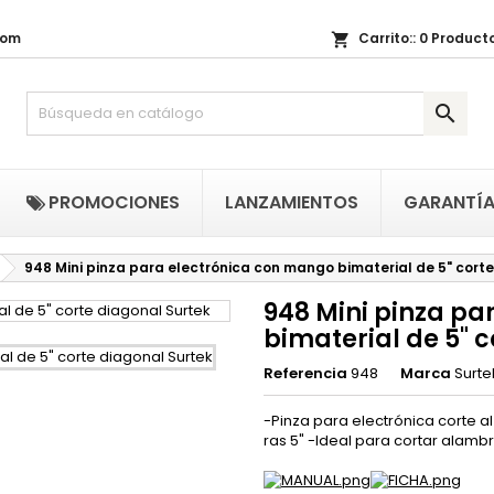
com
Carrito::
0
Producto
shopping_cart
i lista de regalos
(title))
niciar sesión

be iniciar sesión para guardar productos en su lista de deseos.
abel))
add_circle_outline
Crear nueva li
((cancelText))
((loginText)
PROMOCIONES
LANZAMIENTOS
GARANTÍ
((cancelText))
((createText)
948 Mini pinza para electrónica con mango bimaterial de 5" cort
948 Mini pinza pa
bimaterial de 5" 
Referencia
948
Marca
Surte
-Pinza para electrónica corte al
ras 5" -Ideal para cortar alamb