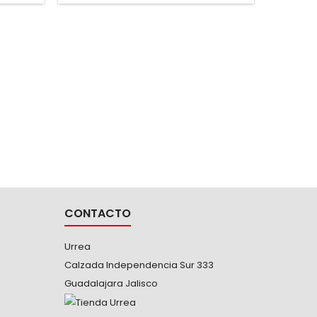
mayor control de la pinza
14
ELECTR
DE 4-
-Mini 
Surtek 
facilita
carbón 
Ideal 
CONTACTO
Urrea
Calzada Independencia Sur 333
Guadalajara Jalisco