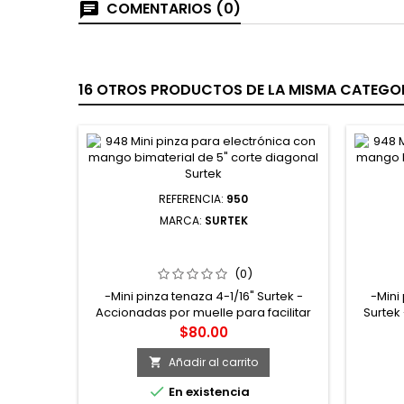
COMENTARIOS (0)
16 OTROS PRODUCTOS DE LA MISMA CATEGOR
REFERENCIA:
950
MARCA:
SURTEK
950 MINI PINZA PARA ELECTRÓNICA
952 MI
CON MANGO BIMATERIAL DE 4-1/16"
CON M
CORTE TRANSVERSAL SURTEK
C
(0)
-Mini pinza tenaza 4-1/16" Surtek -
-Mini
Accionadas por muelle para facilitar
Surtek
uso -Forjadas en acero al cromo
facil
Precio
$80.00
vanadio -Maneral bimaterial -Ideal
cromo 
para trabajos de electrónica
Ideal
Añadir al carrito


En existencia