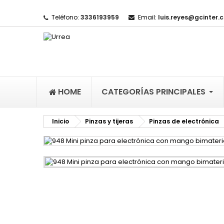
Teléfono:
3336193959
Email:
luis.reyes@gcinter.
M
(
I
De
((l
HOME
CATEGORÍAS PRINCIPALES
Inicio
Pinzas y tijeras
Pinzas de electrónica