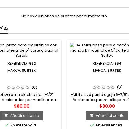
No hay opiniones de clientes por el momento.
ÍA:
REFERENCIA:
952
REFERENCIA:
954
MARCA:
SURTEK
MARCA:
SURTEK
NI PINZA PARA ELECTRÓNICA
954 MINI PINZA PARA ELECT
ANGO BIMATERIAL DE 4-1/2"
CON MANGO BIMATERIAL DE 
ORTE LATERAL SURTEK
PUNTA AGUJA SURTE
(0)
(0)
 pinza para electricista 4-1/2"
-Mini pinza punta aguja 5-7/8" 
 -Accionadas por muelle para
Accionadas por muelle para fa
itar uso -Forjadas en acero al
uso -Forjadas en acero al 
Precio
Precio
$80.00
$80.00
vanadio -Maneral bimaterial -
vanadio -Maneral bimaterial 
 para trabajos de electrónica
para trabajos de electrón
Añadir al carrito
Añadir al carrito




En existencia
En existencia