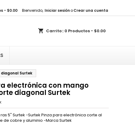
s - $0.00
Bienvenido,
Iniciar sesión
o
Crear una cuenta
×
×
×
shopping_cart
Carrito::
0
Productos - $0.00
sta
)
AS
)
e diagonal Surtek
ra electrónica con mango
corte diagonal Surtek
k
 ras 5" Surtek -Surtek Pinza para electrónica corte al
re de cobre y aluminio -Marca Surtek