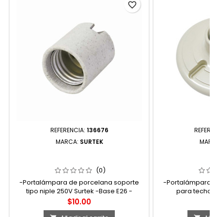
favorite_border
REFERENCIA:
136676
REFERE
MARCA:
SURTEK
MARC
136676 PORTALÁMPARA DE
136665 PORTAL
PORCELANA CON SOPORTE TIPO NIPLE
BAQUELITA PAR
4 CM SURTEK
(0)
-Portalámpara de porcelana soporte
-Portalámpara d
tipo niple 250V Surtek -Base E26 -
para techo 4
Soportan altas temperaturas -250V,
sobreponer -Ba
Precio
P
$10.00
$
660W