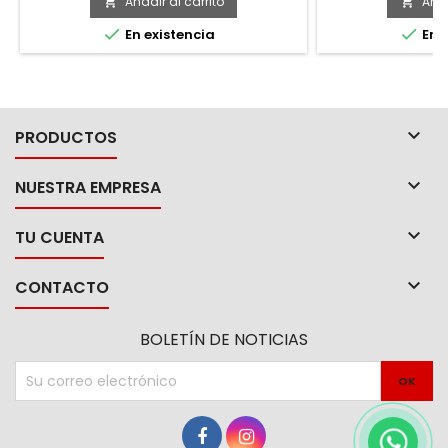
Añadir al carrito
Añad




En existencia
En e

PRODUCTOS

NUESTRA EMPRESA

TU CUENTA

CONTACTO
BOLETÍN DE NOTICIAS