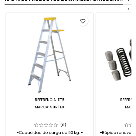
<
favorite_border
REFERENCIA:
ET5
REFEREN
MARCA:
SURTEK
MARC
ET5 ESCALERA DE TIJERA TIPO III DE
112515RK JUEGO
ALUMINIO Y TAPA PLÁSTICA CON 5
REMACHADORA
PELDAÑOS SURTEK
S
(0)
-Capacidad de carga de 90 kg. -
-Rápida renovaci