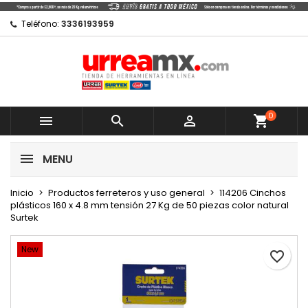
×
×
×
Mi lista de regalos
Crear lista de deseos
Iniciar sesión
Teléfono:
3336193959
Crear nueva lista
add_circle_outline
Debe iniciar sesión para guardar productos en su
Nombre de la lista de deseos
lista de deseos.
0
Cancelar



shopping_cart
Cancelar
Iniciar sesión
MENU
Crear lista de deseos
Inicio
Productos ferreteros y uso general
114206 Cinchos
plásticos 160 x 4.8 mm tensión 27 Kg de 50 piezas color natural
Surtek
New
favorite_border