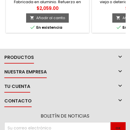
Fabricada en aluminio. Refuerzo en
vieja o deterior
peldaño interior para mayor resistencia.
Menos residuos. -k
Precio
Pr
$2,059.00
$1
-Bandeja y tapas plásticas. Tacones
de remplazar, 
antiderrapantes. -Amplia instancia entre
ac
Añadir al carrito
Añad


escalones. Escalones con mayor


En existencia
En e
resistencia y sistema antiderrapante
mejorado. -Tirantes de seguridad para
mayor estabilidad.

PRODUCTOS

NUESTRA EMPRESA

TU CUENTA

CONTACTO
BOLETÍN DE NOTICIAS