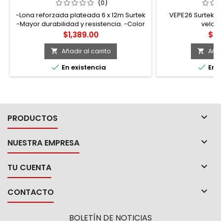
SURTEK
(0)
-Lona reforzada plateada 6 x 12m Surtek
VEPE26 Surtek V
-Mayor durabilidad y resistencia. -Color
veloc
plata que refleja el sol y fondo negro que
Precio
Pre
$1,389.00
$3,
evita el calentamiento. -Esquinas
reforzadas. -Densidad 180 grs/m². -
Añadir al carrito
Añad


Trama de 14 x 14 hilos por pulgada. Con


En existencia
En e
espesor de 0.25 mm.

PRODUCTOS

NUESTRA EMPRESA

TU CUENTA

CONTACTO
BOLETÍN DE NOTICIAS