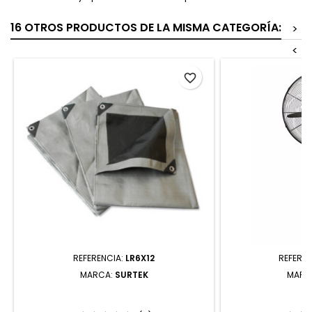
16 OTROS PRODUCTOS DE LA MISMA CATEGORÍA:
>
<
favorite_border
REFERENCIA:
LR6X12
REFEREN
MARCA:
SURTEK
MARC
LR6X12 LONA DE POLIETILENO
VEPE26 VENTI
REFORZADA COLOR GRIS 6 X 12 M
VELOCI