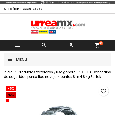
×
×
×
Mi lista de regalos
Crear lista de deseos
Iniciar sesión
Teléfono:
3336193959
Crear nueva lista
add_circle_outline
Debe iniciar sesión para guardar productos en su
Nombre de la lista de deseos
lista de deseos.
0
Cancelar



shopping_cart
Cancelar
Iniciar sesión
MENU
Crear lista de deseos
Inicio
Productos ferreteros y uso general
CO84 Concertina
de seguridad punta tipo navaja 4 puntas 8 m 4.8 kg Surtek
-5%
favorite_border
New