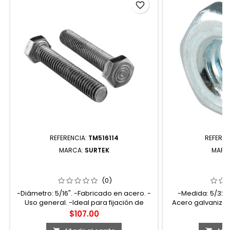
favorite_border
REFERENCIA:
TM516114
REFEREN
MARCA:
SURTEK
MARC
TM516114 TORNILLO TIPO MÁQUINA
THS532 TUERC
ROSCA PARCIAL 5/16" X 1-1/4" 60
SAKAMURA 5/32"
PIEZAS SURTEK
(0)
-Diámetro: 5/16". -Fabricado en acero. -
-Medida: 5/32". 
Uso general. -Ideal para fijación de
Acero galvanizad
elementos metálicos.
Permite sujeta
Precio
P
$107.00
$
elementos