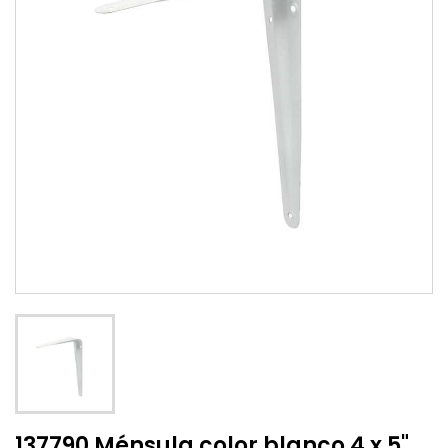
137790 Ménsula color blanco 4 x 5"