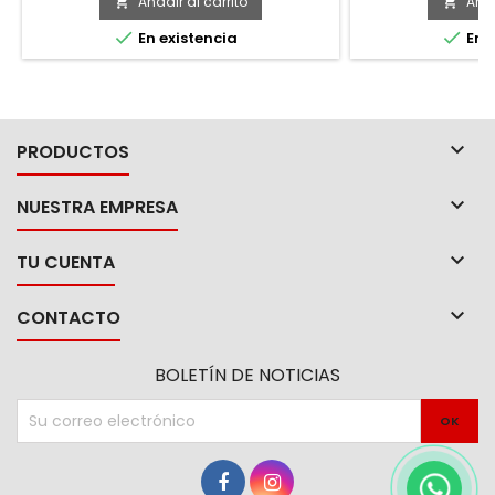
Añadir al carrito
Añad




En existencia
En e

PRODUCTOS

NUESTRA EMPRESA

TU CUENTA

CONTACTO
BOLETÍN DE NOTICIAS