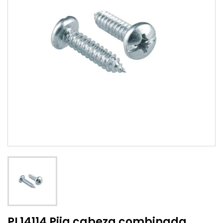
PL14114 Pija cabeza combinada