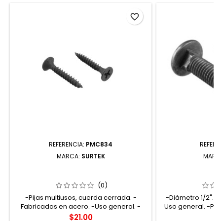
favorite_border
REFERENCIA:
PMC834
REFERE
MARCA:
SURTEK
MARC
PMC834 PIJA MULTIUSOS CUERDA
TC122 TORNILLO 
CERRADA 8 X 3/4" 100 PIEZAS SURTEK
30 PIE
(0)
-Pijas multiusos, cuerda cerrada. -
-Diámetro 1/2". -
Fabricadas en acero. -Uso general. -
Uso general. -Par
Longitud 3/4". -Para trabajos en paneles
accesorios para
Precio
Pr
$21.00
$