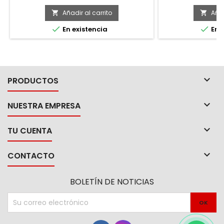
de yeso, madera, aglomerados, etc.
fabricación d
muebles
Añadir al carrito
Añad




En existencia
En e

PRODUCTOS

NUESTRA EMPRESA

TU CUENTA

CONTACTO
BOLETÍN DE NOTICIAS