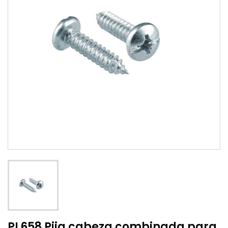
PL658 Pija cabeza combinada para