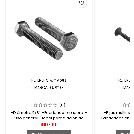
favorite_border
REFERENCIA:
TM582
REFEREN
MARCA:
SURTEK
MARC
TM582 TORNILLO TIPO MÁQUINA
PMC6112 PIJA 
ROSCA COMPLETA 5/8" X 2" 10 PIEZAS
CERRADA 6 X 
SURTEK
S
(0)
-Diámetro 5/8". -Fabricado en acero. -
-Pijas multiuso
Uso general. -Ideal para fijación de
Fabricadas en ac
elementos metálicos.
Longitud 1 1/2". -P
Precio
P
$107.00
$
de yeso, madera