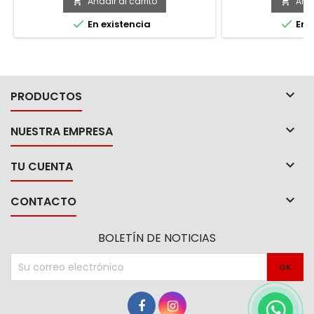
Añadir al carrito
Añad




En existencia
En e

PRODUCTOS

NUESTRA EMPRESA

TU CUENTA

CONTACTO
BOLETÍN DE NOTICIAS